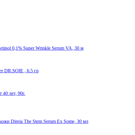
tinol 0,1% Super Wrinkle Serum VA, 30 м
r DR.SOIE , 6.5 гр
40 лет, 90г.
жи Direia The Stem Serum Ex Some, 30 мл