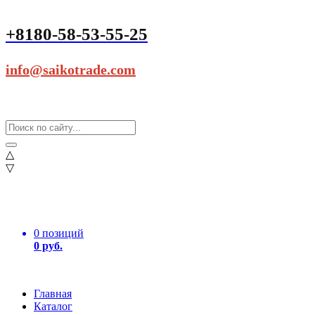
+8180-58-53-55-25
info@saikotrade.com
△
▽
0 позиций
0 руб.
Главная
Каталог