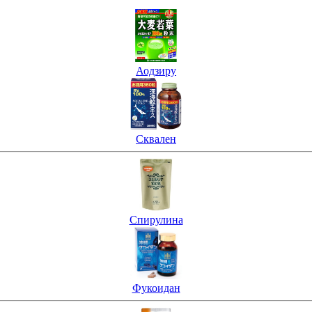
Аодзиру
Сквален
Спирулина
Фукоидан