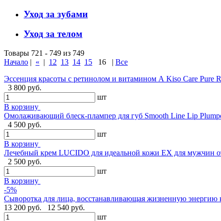
Уход за зубами
Уход за телом
Товары 721 - 749 из 749
Начало
|
«
|
12
13
14
15
16
|
Все
Эссенция красоты с ретинолом и витамином А Kiso Care Pure Re
3 800 руб.
шт
В корзину
Омолаживающий блеск-плампер для губ Smooth Line Lip Plumpe
4 500 руб.
шт
В корзину
Лечебный крем LUCIDO для идеальной кожи EX для мужчин от 
2 500 руб.
шт
В корзину
-5%
Сыворотка для лица, восстанавливающая жизненную энергию ко
13 200 руб.
12 540 руб.
шт