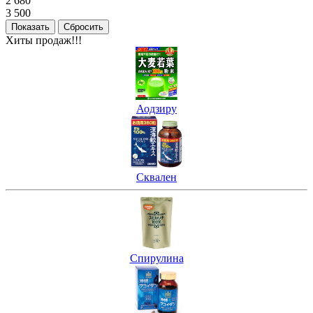
2 680
3 500
Хиты продаж!!!
Аодзиру
Сквален
Спирулина