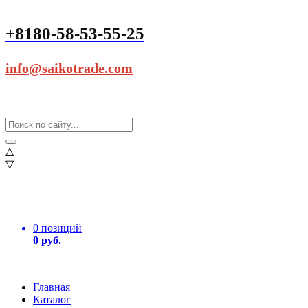
+8180-58-53-55-25
info@saikotrade.com
△
▽
0 позиций
0 руб.
Главная
Каталог