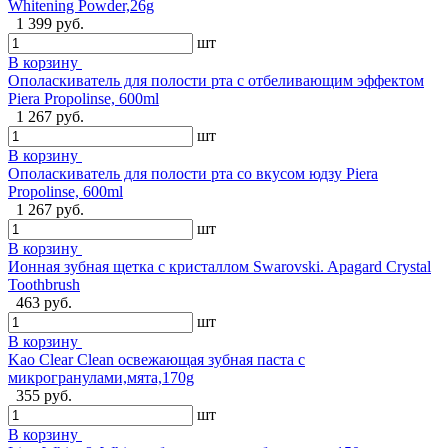
Whitening Powder,26g
1 399 руб.
шт
В корзину
Ополаскиватель для полости рта с отбеливающим эффектом
Piera Propolinse, 600ml
1 267 руб.
шт
В корзину
Ополаскиватель для полости рта со вкусом юдзу Piera
Propolinse, 600ml
1 267 руб.
шт
В корзину
Ионная зубная щетка с кристаллом Swarovski. Apagard Crystal
Toothbrush
463 руб.
шт
В корзину
Kao Clear Clean освежающая зубная паста с
микрогранулами,мята,170g
355 руб.
шт
В корзину