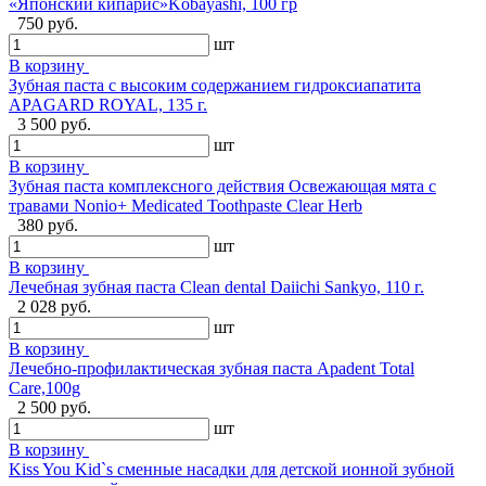
«Японский кипарис»Kobayashi, 100 гр
750 руб.
шт
В корзину
Зубная паста с высоким содержанием гидроксиапатита
APAGARD ROYAL, 135 г.
3 500 руб.
шт
В корзину
Зубная паста комплексного действия Освежающая мята с
травами Nonio+ Medicated Toothpaste Clear Herb
380 руб.
шт
В корзину
Лечебная зубная паста Clean dental Daiichi Sankyo, 110 г.
2 028 руб.
шт
В корзину
Лечебно-профилактическая зубная паста Apadent Total
Care,100g
2 500 руб.
шт
В корзину
Kiss You Kid`s сменные насадки для детской ионной зубной