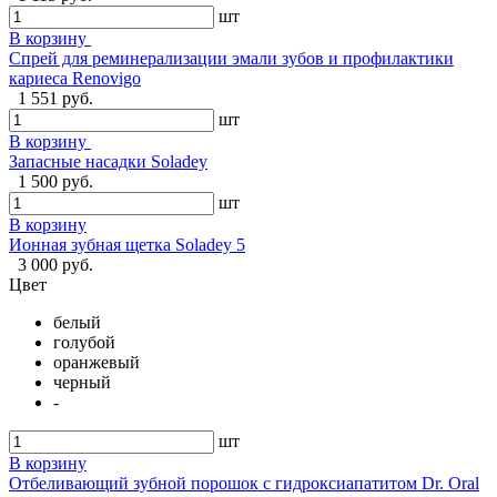
шт
В корзину
Спрей для реминерализации эмали зубов и профилактики
кариеса Renovigo
1 551 руб.
шт
В корзину
Запасные насадки Soladey
1 500 руб.
шт
В корзину
Ионная зубная щетка Soladey 5
3 000 руб.
Цвет
белый
голубой
оранжевый
черный
-
шт
В корзину
Отбеливающий зубной порошок с гидроксиапатитом Dr. Oral