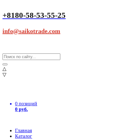
+8180-58-53-55-25
info@saikotrade.com
△
▽
0 позиций
0 руб.
Главная
Каталог