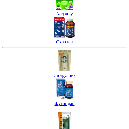
Аодзиру
Сквален
Спирулина
Фукоидан