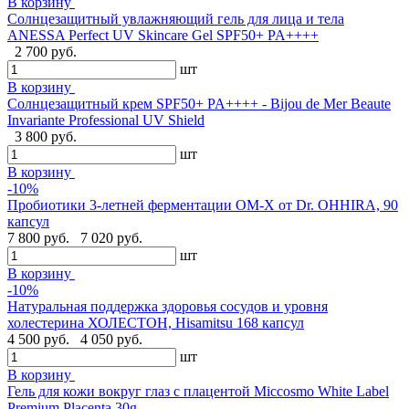
В корзину
Солнцезащитный увлажняющий гель для лица и тела
ANESSA Perfect UV Skincare Gel SPF50+ PA++++
2 700 руб.
шт
В корзину
Cолнцезащитный крем SPF50+ PA++++ - Bijou de Mer Beaute
Invariante Professional UV Shield
3 800 руб.
шт
В корзину
-10%
Пробиотики 3-летней ферментации OM-X от Dr. OHHIRA, 90
капсул
7 800 руб.
7 020 руб.
шт
В корзину
-10%
Натуральная поддержка здоровья сосудов и уровня
холестерина ХОЛЕСТОН, Hisamitsu 168 капсул
4 500 руб.
4 050 руб.
шт
В корзину
Гель для кожи вокруг глаз с плацентой Miccosmo White Label
Premium Placenta,30g