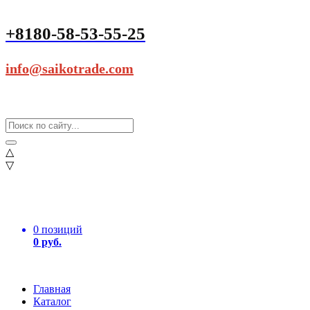
+8180-58-53-55-25
info@saikotrade.com
△
▽
0 позиций
0 руб.
Главная
Каталог