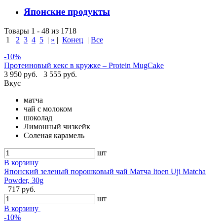
Японские продукты
Товары 1 - 48 из 1718
1
2
3
4
5
|
»
|
Конец
|
Все
-10%
Протеиновый кекс в кружке – Protein MugCake
3 950 руб.
3 555 руб.
Вкус
матча
чай с молоком
шоколад
Лимонный чизкейк
Соленая карамель
шт
В корзину
Японский зеленый порошковый чай Матча Itoen Uji Matcha
Powder, 30g
717 руб.
шт
В корзину
-10%