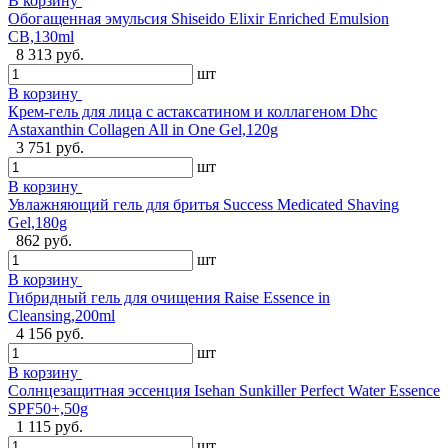
В корзину
Обогащенная эмульсия Shiseido Elixir Enriched Emulsion
CB,130ml
8 313 руб.
шт
В корзину
Крем-гель для лица с астаксатином и коллагеном Dhc
Astaxanthin Collagen All in One Gel,120g
3 751 руб.
шт
В корзину
Увлажняющий гель для бритья Success Medicated Shaving
Gel,180g
862 руб.
шт
В корзину
Гибридный гель для очищения Raise Essence in
Cleansing,200ml
4 156 руб.
шт
В корзину
Солнцезащитная эссенция Isehan Sunkiller Perfect Water Essence
SPF50+,50g
1 115 руб.
шт