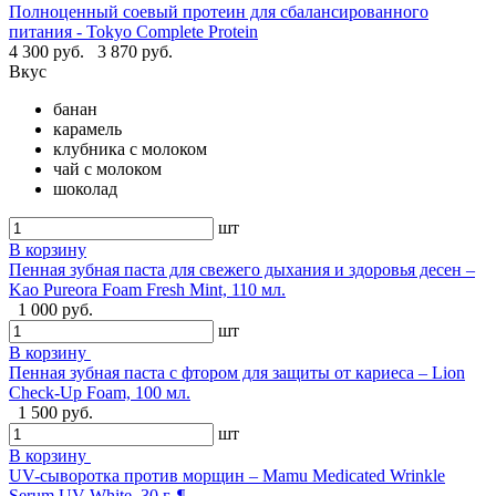
Полноценный соевый протеин для сбалансированного
питания - Tokyo Complete Protein
4 300 руб.
3 870 руб.
Вкус
банан
карамель
клубника с молоком
чай с молоком
шоколад
шт
В корзину
Пенная зубная паста для свежего дыхания и здоровья десен –
Kao Pureora Foam Fresh Mint, 110 мл.
1 000 руб.
шт
В корзину
Пенная зубная паста с фтором для защиты от кариеса – Lion
Check-Up Foam, 100 мл.
1 500 руб.
шт
В корзину
UV-сыворотка против морщин – Mamu Medicated Wrinkle
Serum UV White, 30 г. ¶