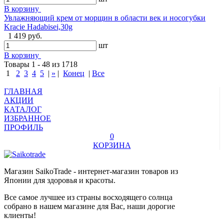
В корзину
Увлажняющий крем от морщин в области век и носогубки
Kracie Hadabisei,30g
1 419 руб.
шт
В корзину
Товары 1 - 48 из 1718
1
2
3
4
5
|
»
|
Конец
|
Все
ГЛАВНАЯ
АКЦИИ
КАТАЛОГ
ИЗБРАННОЕ
ПРОФИЛЬ
0
КОРЗИНА
Магазин SaikoTrade - интернет-магазин товаров из
Японии для здоровья и красоты.
Все самое лучшее из страны восходящего солнца
собрано в нашем магазине для Вас, наши дорогие
клиенты!