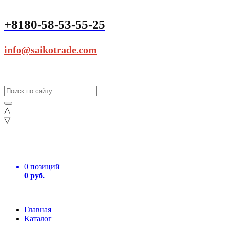
+8180-58-53-55-25
info@saikotrade.com
△
▽
0 позиций
0 руб.
Главная
Каталог