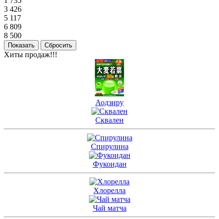
1 735
3 426
5 117
6 809
8 500
Хиты продаж!!!
Аодзиру
Сквален
Спирулина
Фукоидан
Хлорелла
Чай матча