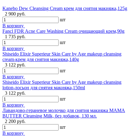
Kanebo Dew Cleansing Cream крем для снятия макияжа,125g
2 900 руб.
шт
В корзину
Fancl FDR Acne Care Washing Cream очищающий крем,90g
1 735 руб.
шт
В корзину
Shiseido Elixir Superieur Skin Care by Age makeup cleansing
cream-крем для снятия макияжа,140g
3 122 руб.
шт
В корзину
Shiseido Elixir Superieur Skin Care by Age makeup cleansing
lotion-лосьон для снятия макияжа,150ml
3 122 руб.
шт
В корзину
Лавандово-гераневое молочко для снятия макияжа MAMA
BUTTER Cleansing Milk, без добавок, 130 мл.
2 200 руб.
шт
В корзину