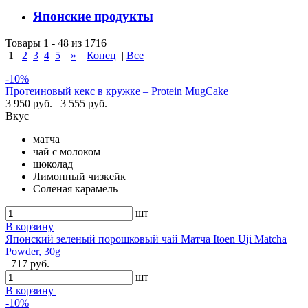
Японские продукты
Товары 1 - 48 из 1716
1
2
3
4
5
|
»
|
Конец
|
Все
-10%
Протеиновый кекс в кружке – Protein MugCake
3 950 руб.
3 555 руб.
Вкус
матча
чай с молоком
шоколад
Лимонный чизкейк
Соленая карамель
шт
В корзину
Японский зеленый порошковый чай Матча Itoen Uji Matcha
Powder, 30g
717 руб.
шт
В корзину
-10%