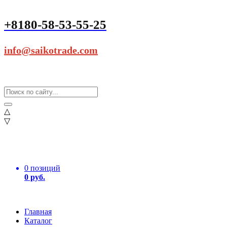
+8180-58-53-55-25
info@saikotrade.com
△
▽
0 позиций
0 руб.
Главная
Каталог