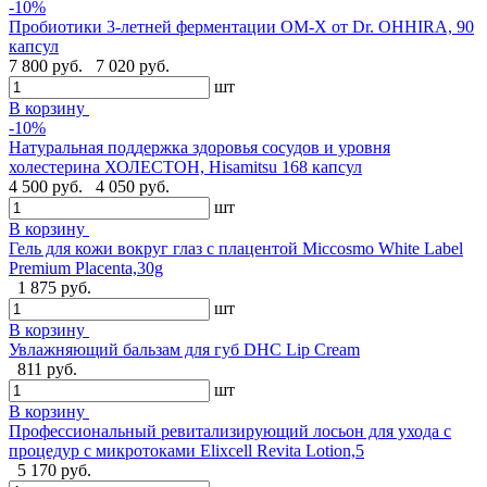
-10%
Пробиотики 3-летней ферментации OM-X от Dr. OHHIRA, 90
капсул
7 800 руб.
7 020 руб.
шт
В корзину
-10%
Натуральная поддержка здоровья сосудов и уровня
холестерина ХОЛЕСТОН, Hisamitsu 168 капсул
4 500 руб.
4 050 руб.
шт
В корзину
Гель для кожи вокруг глаз с плацентой Miccosmo White Label
Premium Placenta,30g
1 875 руб.
шт
В корзину
Увлажняющий бальзам для губ DHC Lip Cream
811 руб.
шт
В корзину
Профессиональный ревитализирующий лосьон для ухода с
процедур с микротоками Elixcell Revita Lotion,5
5 170 руб.