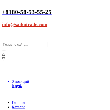
+8180-58-53-55-25
info@saikotrade.com
△
▽
0 позиций
0 руб.
Главная
Каталог