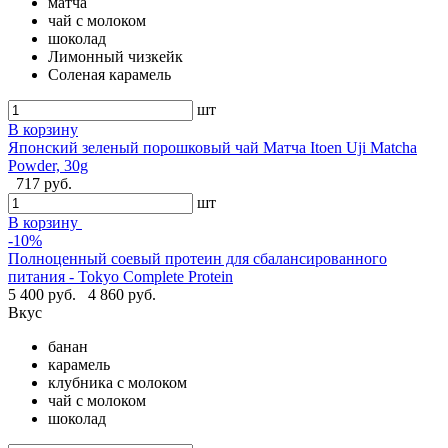
матча
чай с молоком
шоколад
Лимонный чизкейк
Соленая карамель
шт
В корзину
Японский зеленый порошковый чай Матча Itoen Uji Matcha
Powder, 30g
717 руб.
шт
В корзину
-10%
Полноценный соевый протеин для сбалансированного
питания - Tokyo Complete Protein
5 400 руб.
4 860 руб.
Вкус
банан
карамель
клубника с молоком
чай с молоком
шоколад