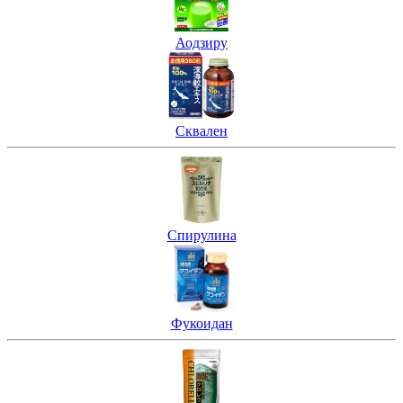
Аодзиру
Сквален
Спирулина
Фукоидан