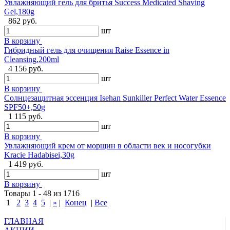
Увлажняющий гель для бритья Success Medicated Shaving
Gel,180g
862 руб.
шт
В корзину
Гибридный гель для очищения Raise Essence in
Cleansing,200ml
4 156 руб.
шт
В корзину
Солнцезащитная эссенция Isehan Sunkiller Perfect Water Essence
SPF50+,50g
1 115 руб.
шт
В корзину
Увлажняющий крем от морщин в области век и носогубки
Kracie Hadabisei,30g
1 419 руб.
шт
В корзину
Товары 1 - 48 из 1716
1
2
3
4
5
|
»
|
Конец
|
Все
ГЛАВНАЯ