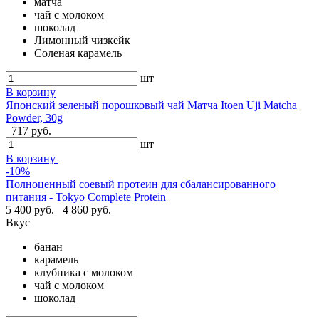
матча
чай с молоком
шоколад
Лимонный чизкейк
Соленая карамель
шт
В корзину
Японский зеленый порошковый чай Матча Itoen Uji Matcha
Powder, 30g
717 руб.
шт
В корзину
-10%
Полноценный соевый протеин для сбалансированного
питания - Tokyo Complete Protein
5 400 руб.
4 860 руб.
Вкус
банан
карамель
клубника с молоком
чай с молоком
шоколад