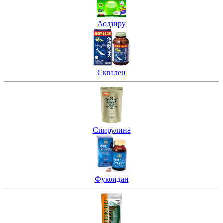
Аодзиру
Сквален
Спирулина
Фукоидан