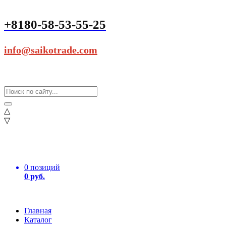
+8180-58-53-55-25
info@saikotrade.com
△
▽
0 позиций
0 руб.
Главная
Каталог