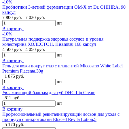
-10%
Пробиотики 3-летней ферментации OM-X от Dr. OHHIRA, 90
капсул
7 800 руб.
7 020 руб.
шт
В корзину
-10%
Натуральная поддержка здоровья сосудов и уровня
холестерина ХОЛЕСТОН, Hisamitsu 168 капсул
4 500 руб.
4 050 руб.
шт
В корзину
Гель для кожи вокруг глаз с плацентой Miccosmo White Label
Premium Placenta,30g
1 875 руб.
шт
В корзину
Увлажняющий бальзам для губ DHC Lip Cream
811 руб.
шт
В корзину
Профессиональный ревитализирующий лосьон для ухода с
процедур с микротоками Elixcell Revita Lotion,5
5 170 руб.