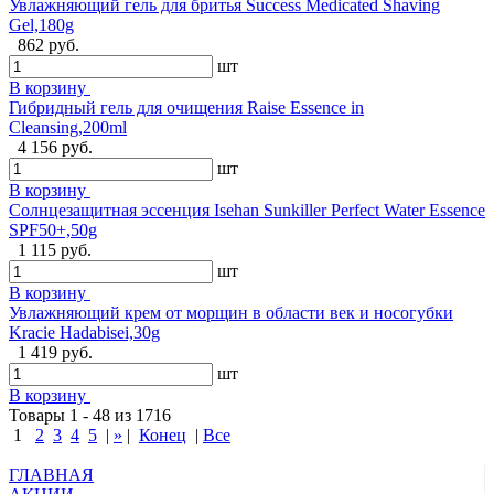
Увлажняющий гель для бритья Success Medicated Shaving
Gel,180g
862 руб.
шт
В корзину
Гибридный гель для очищения Raise Essence in
Cleansing,200ml
4 156 руб.
шт
В корзину
Солнцезащитная эссенция Isehan Sunkiller Perfect Water Essence
SPF50+,50g
1 115 руб.
шт
В корзину
Увлажняющий крем от морщин в области век и носогубки
Kracie Hadabisei,30g
1 419 руб.
шт
В корзину
Товары 1 - 48 из 1716
1
2
3
4
5
|
»
|
Конец
|
Все
ГЛАВНАЯ