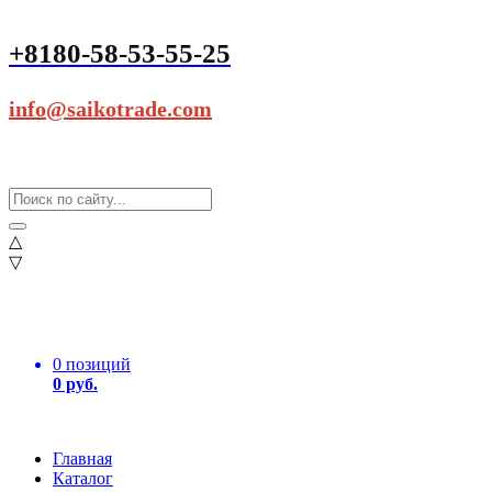
+8180-58-53-55-25
info@saikotrade.com
△
▽
0 позиций
0 руб.
Главная
Каталог