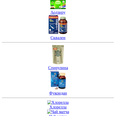
Аодзиру
Сквален
Спирулина
Фукоидан
Хлорелла