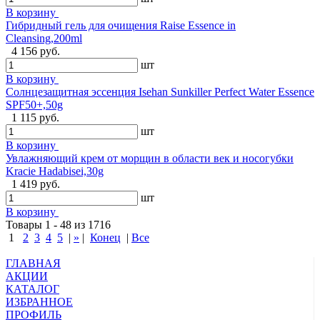
В корзину
Гибридный гель для очищения Raise Essence in
Cleansing,200ml
4 156 руб.
шт
В корзину
Солнцезащитная эссенция Isehan Sunkiller Perfect Water Essence
SPF50+,50g
1 115 руб.
шт
В корзину
Увлажняющий крем от морщин в области век и носогубки
Kracie Hadabisei,30g
1 419 руб.
шт
В корзину
Товары 1 - 48 из 1716
1
2
3
4
5
|
»
|
Конец
|
Все
ГЛАВНАЯ
АКЦИИ
КАТАЛОГ
ИЗБРАННОЕ
ПРОФИЛЬ