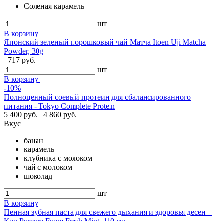
Соленая карамель
шт
В корзину
Японский зеленый порошковый чай Матча Itoen Uji Matcha
Powder, 30g
717 руб.
шт
В корзину
-10%
Полноценный соевый протеин для сбалансированного
питания - Tokyo Complete Protein
5 400 руб.
4 860 руб.
Вкус
банан
карамель
клубника с молоком
чай с молоком
шоколад
шт
В корзину
Пенная зубная паста для свежего дыхания и здоровья десен –
Kao Pureora Foam Fresh Mint, 110 мл.