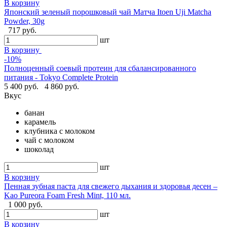
В корзину
Японский зеленый порошковый чай Матча Itoen Uji Matcha
Powder, 30g
717 руб.
шт
В корзину
-10%
Полноценный соевый протеин для сбалансированного
питания - Tokyo Complete Protein
5 400 руб.
4 860 руб.
Вкус
банан
карамель
клубника с молоком
чай с молоком
шоколад
шт
В корзину
Пенная зубная паста для свежего дыхания и здоровья десен –
Kao Pureora Foam Fresh Mint, 110 мл.
1 000 руб.
шт
В корзину