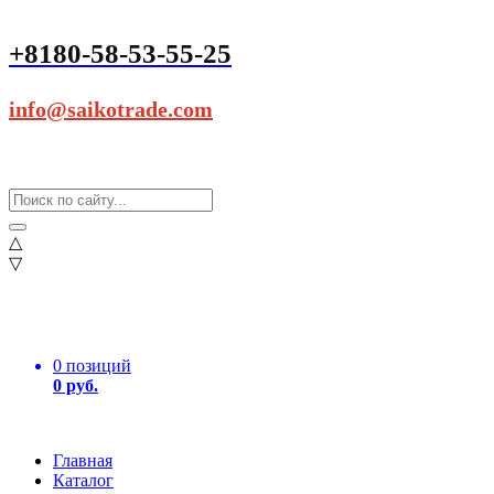
+8180-58-53-55-25
info@saikotrade.com
△
▽
0 позиций
0 руб.
Главная
Каталог