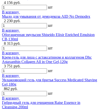
4 156 руб.
шт
В корзину
Мыло для умывания от демодекоза AID No Demodex
2 230 руб.
шт
В корзину
Обогащенная эмульсия Shiseido Elixir Enriched Emulsion
CB,130ml
8 313 руб.
шт
В корзину
Крем-гель для лица с астаксатином и коллагеном Dhc
Astaxanthin Collagen All in One Gel,120g
3 751 руб.
шт
В корзину
Увлажняющий гель для бритья Success Medicated Shaving
Gel,180g
862 руб.
шт
В корзину
Гибридный гель для очищения Raise Essence in
Cleansing,200ml