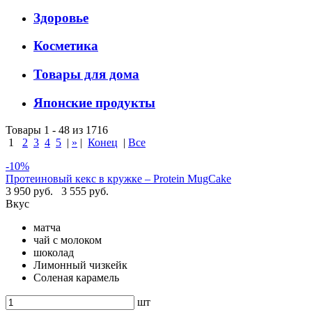
Здоровье
Косметика
Товары для дома
Японские продукты
Товары 1 - 48 из 1716
1
2
3
4
5
|
»
|
Конец
|
Все
-10%
Протеиновый кекс в кружке – Protein MugCake
3 950 руб.
3 555 руб.
Вкус
матча
чай с молоком
шоколад
Лимонный чизкейк
Соленая карамель
шт