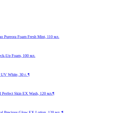
o Pureora Foam Fresh Mint, 110 мл.
eck-Up Foam, 100 мл.
V White, 30 г. ¶
Perfect Skin EX Wash, 120 мл.¶
 Precious Glow EX Lotion, 120 мл. ¶