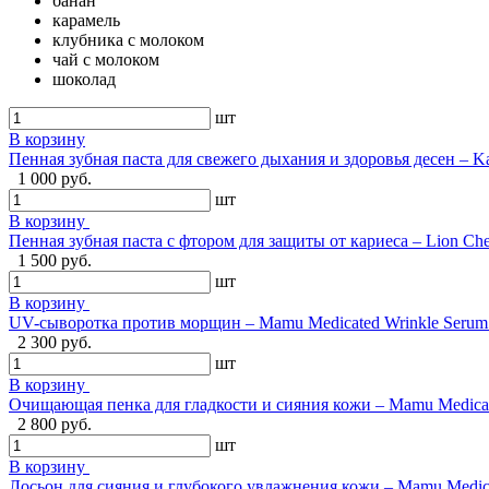
банан
карамель
клубника с молоком
чай с молоком
шоколад
шт
В корзину
Пенная зубная паста для свежего дыхания и здоровья десен – Ka
1 000 руб.
шт
В корзину
Пенная зубная паста с фтором для защиты от кариеса – Lion Ch
1 500 руб.
шт
В корзину
UV-сыворотка против морщин – Mamu Medicated Wrinkle Serum U
2 300 руб.
шт
В корзину
Очищающая пенка для гладкости и сияния кожи – Mamu Medical 
2 800 руб.
шт
В корзину
Лосьон для сияния и глубокого увлажнения кожи – Mamu Medical