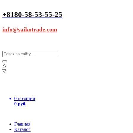
+8180-58-53-55-25
info@saikotrade.com
△
▽
0 позиций
0 руб.
Главная
Каталог