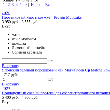
Товары 1 - 48 из 1716
1
2
3
4
5
|
»
|
Конец
|
Все
-10%
Протеиновый кекс в кружке – Protein MugCake
3 950 руб.
3 555 руб.
Вкус
матча
чай с молоком
шоколад
Лимонный чизкейк
Соленая карамель
шт
В корзину
Японский зеленый порошковый чай Матча Itoen Uji Matcha Pow
717 руб.
шт
В корзину
-10%
Полноценный соевый протеин для сбалансированного питания -
5 400 руб.
4 860 руб.
Вкус