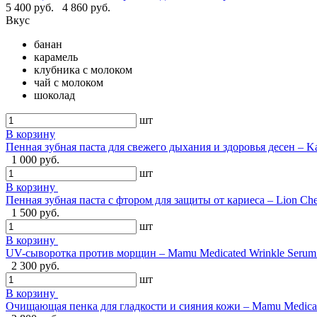
5 400 руб.
4 860 руб.
Вкус
банан
карамель
клубника с молоком
чай с молоком
шоколад
шт
В корзину
Пенная зубная паста для свежего дыхания и здоровья десен – Ka
1 000 руб.
шт
В корзину
Пенная зубная паста с фтором для защиты от кариеса – Lion Ch
1 500 руб.
шт
В корзину
UV-сыворотка против морщин – Mamu Medicated Wrinkle Serum U
2 300 руб.
шт
В корзину
Очищающая пенка для гладкости и сияния кожи – Mamu Medical 