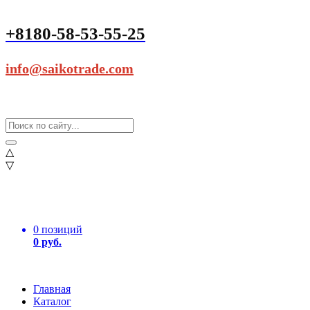
+8180-58-53-55-25
info@saikotrade.com
△
▽
0 позиций
0 руб.
Главная
Каталог