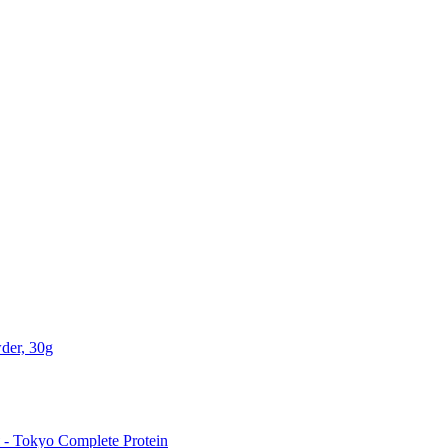
der, 30g
 Tokyo Complete Protein