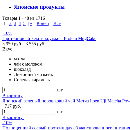
Японские продукты
Товары 1 - 48 из 1716
1
2
3
4
5
|
»
|
Конец
|
Все
-10%
Протеиновый кекс в кружке – Protein MugCake
3 950 руб.
3 555 руб.
Вкус
матча
чай с молоком
шоколад
Лимонный чизкейк
Соленая карамель
шт
В корзину
Японский зеленый порошковый чай Матча Itoen Uji Matcha Pow
717 руб.
шт
В корзину
-10%
Полноценный соевый протеин для сбалансированного питания -