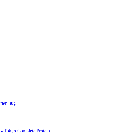
der, 30g
 Tokyo Complete Protein