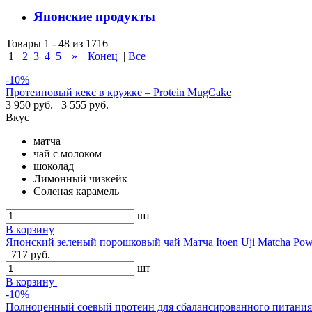
Японские продукты
Товары 1 - 48 из 1716
1
2
3
4
5
|
»
|
Конец
|
Все
-10%
Протеиновый кекс в кружке – Protein MugCake
3 950 руб.
3 555 руб.
Вкус
матча
чай с молоком
шоколад
Лимонный чизкейк
Соленая карамель
шт
В корзину
Японский зеленый порошковый чай Матча Itoen Uji Matcha Pow
717 руб.
шт
В корзину
-10%
Полноценный соевый протеин для сбалансированного питания -