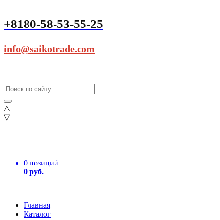
+8180-58-53-55-25
info@saikotrade.com
△
▽
0 позиций
0 руб.
Главная
Каталог