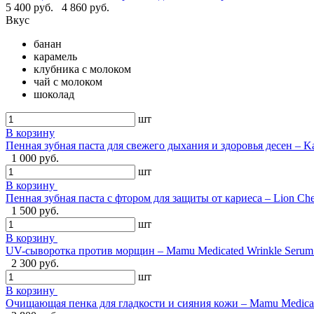
5 400 руб.
4 860 руб.
Вкус
банан
карамель
клубника с молоком
чай с молоком
шоколад
шт
В корзину
Пенная зубная паста для свежего дыхания и здоровья десен – Ka
1 000 руб.
шт
В корзину
Пенная зубная паста с фтором для защиты от кариеса – Lion Ch
1 500 руб.
шт
В корзину
UV-сыворотка против морщин – Mamu Medicated Wrinkle Serum U
2 300 руб.
шт
В корзину
Очищающая пенка для гладкости и сияния кожи – Mamu Medical 