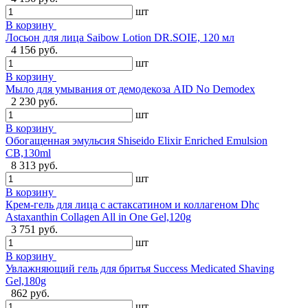
шт
В корзину
Лосьон для лица Saibow Lotion DR.SOIE, 120 мл
4 156 руб.
шт
В корзину
Мыло для умывания от демодекоза AID No Demodex
2 230 руб.
шт
В корзину
Обогащенная эмульсия Shiseido Elixir Enriched Emulsion
CB,130ml
8 313 руб.
шт
В корзину
Крем-гель для лица с астаксатином и коллагеном Dhc
Astaxanthin Collagen All in One Gel,120g
3 751 руб.
шт
В корзину
Увлажняющий гель для бритья Success Medicated Shaving
Gel,180g
862 руб.
шт