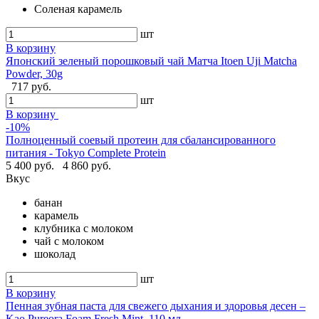
Соленая карамель
шт
В корзину
Японский зеленый порошковый чай Матча Itoen Uji Matcha
Powder, 30g
717 руб.
шт
В корзину
-10%
Полноценный соевый протеин для сбалансированного
питания - Tokyo Complete Protein
5 400 руб.
4 860 руб.
Вкус
банан
карамель
клубника с молоком
чай с молоком
шоколад
шт
В корзину
Пенная зубная паста для свежего дыхания и здоровья десен –
Kao Pureora Foam Fresh Mint, 110 мл.