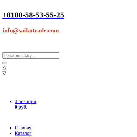
+8180-58-53-55-25
info@saikotrade.com
△
▽
0 позиций
0 руб.
Главная
Каталог