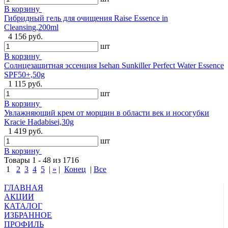
В корзину
Гибридный гель для очищения Raise Essence in
Cleansing,200ml
4 156 руб.
шт
В корзину
Солнцезащитная эссенция Isehan Sunkiller Perfect Water Essence
SPF50+,50g
1 115 руб.
шт
В корзину
Увлажняющий крем от морщин в области век и носогубки
Kracie Hadabisei,30g
1 419 руб.
шт
В корзину
Товары 1 - 48 из 1716
1
2
3
4
5
|
»
|
Конец
|
Все
ГЛАВНАЯ
АКЦИИ
КАТАЛОГ
ИЗБРАННОЕ
ПРОФИЛЬ