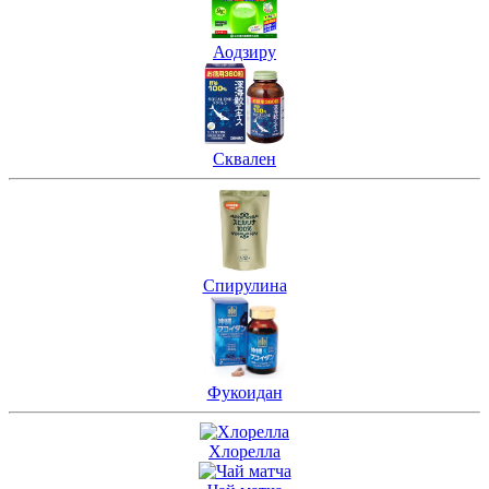
Аодзиру
Сквален
Спирулина
Фукоидан
Хлорелла