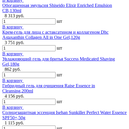
В корзину
Обогащенная эмульсия Shiseido Elixir Enriched Emulsion
CB,130ml
8 313 руб.
шт
В корзину
Крем-гель для лица с астаксатином и коллагеном Dhc
Astaxanthin Collagen All in One Gel,120g
3 751 руб.
шт
В корзину
Увлажняющий гель для бритья Success Medicated Shaving
Gel,180g
862 руб.
шт
В корзину
Гибридный гель для очищения Raise Essence in
Cleansing,200ml
4 156 руб.
шт
В корзину
Солнцезащитная эссенция Isehan Sunkiller Perfect Water Essence
SPF50+,50g
1 115 руб.
шт