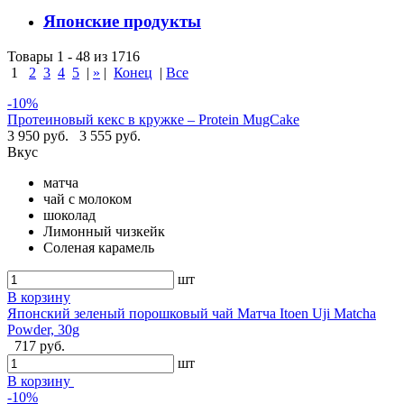
Японские продукты
Товары 1 - 48 из 1716
1
2
3
4
5
|
»
|
Конец
|
Все
-10%
Протеиновый кекс в кружке – Protein MugCake
3 950 руб.
3 555 руб.
Вкус
матча
чай с молоком
шоколад
Лимонный чизкейк
Соленая карамель
шт
В корзину
Японский зеленый порошковый чай Матча Itoen Uji Matcha
Powder, 30g
717 руб.
шт
В корзину
-10%