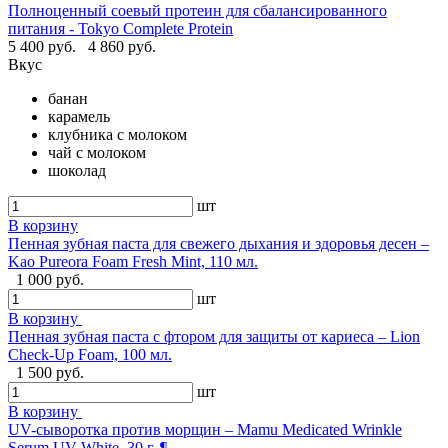
Полноценный соевый протеин для сбалансированного
питания - Tokyo Complete Protein
5 400 руб.
4 860 руб.
Вкус
банан
карамель
клубника с молоком
чай с молоком
шоколад
шт
В корзину
Пенная зубная паста для свежего дыхания и здоровья десен –
Kao Pureora Foam Fresh Mint, 110 мл.
1 000 руб.
шт
В корзину
Пенная зубная паста с фтором для защиты от кариеса – Lion
Check-Up Foam, 100 мл.
1 500 руб.
шт
В корзину
UV-сыворотка против морщин – Mamu Medicated Wrinkle
Serum UV White, 30 г. ¶