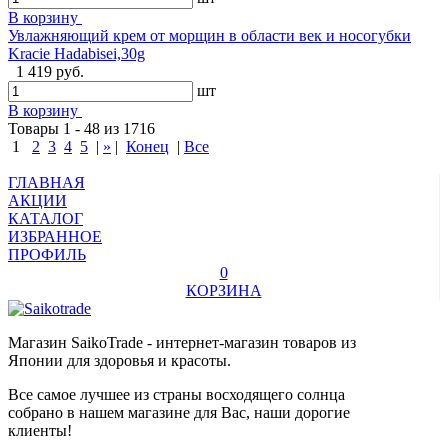
В корзину
Увлажняющий крем от морщин в области век и носогубки
Kracie Hadabisei,30g
1 419 руб.
шт
В корзину
Товары 1 - 48 из 1716
1
2
3
4
5
|
»
|
Конец
|
Все
ГЛАВНАЯ
АКЦИИ
КАТАЛОГ
ИЗБРАННОЕ
ПРОФИЛЬ
0
КОРЗИНА
Магазин SaikoTrade - интернет-магазин товаров из
Японии для здоровья и красоты.
Все самое лучшее из страны восходящего солнца
собрано в нашем магазине для Вас, наши дорогие
клиенты!