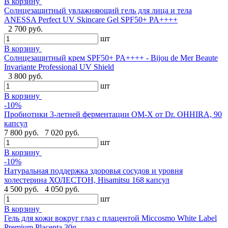
В корзину
Солнцезащитный увлажняющий гель для лица и тела
ANESSA Perfect UV Skincare Gel SPF50+ PA++++
2 700 руб.
шт
В корзину
Cолнцезащитный крем SPF50+ PA++++ - Bijou de Mer Beaute
Invariante Professional UV Shield
3 800 руб.
шт
В корзину
-10%
Пробиотики 3-летней ферментации OM-X от Dr. OHHIRA, 90
капсул
7 800 руб.
7 020 руб.
шт
В корзину
-10%
Натуральная поддержка здоровья сосудов и уровня
холестерина ХОЛЕСТОН, Hisamitsu 168 капсул
4 500 руб.
4 050 руб.
шт
В корзину
Гель для кожи вокруг глаз с плацентой Miccosmo White Label
Premium Placenta,30g