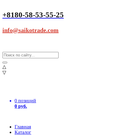
+8180-58-53-55-25
info@saikotrade.com
△
▽
0 позиций
0 руб.
Главная
Каталог