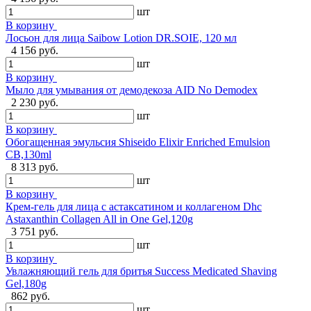
шт
В корзину
Лосьон для лица Saibow Lotion DR.SOIE, 120 мл
4 156 руб.
шт
В корзину
Мыло для умывания от демодекоза AID No Demodex
2 230 руб.
шт
В корзину
Обогащенная эмульсия Shiseido Elixir Enriched Emulsion
CB,130ml
8 313 руб.
шт
В корзину
Крем-гель для лица с астаксатином и коллагеном Dhc
Astaxanthin Collagen All in One Gel,120g
3 751 руб.
шт
В корзину
Увлажняющий гель для бритья Success Medicated Shaving
Gel,180g
862 руб.
шт