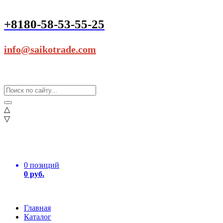
+8180-58-53-55-25
info@saikotrade.com
△
▽
0 позиций
0 руб.
Главная
Каталог