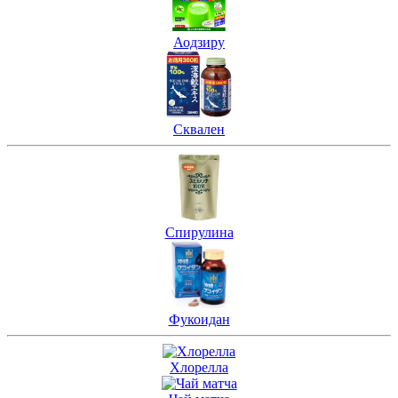
Аодзиру
Сквален
Спирулина
Фукоидан
Хлорелла