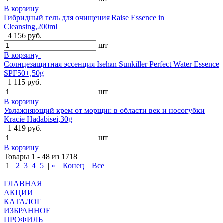
В корзину
Гибридный гель для очищения Raise Essence in
Cleansing,200ml
4 156 руб.
шт
В корзину
Солнцезащитная эссенция Isehan Sunkiller Perfect Water Essence
SPF50+,50g
1 115 руб.
шт
В корзину
Увлажняющий крем от морщин в области век и носогубки
Kracie Hadabisei,30g
1 419 руб.
шт
В корзину
Товары 1 - 48 из 1718
1
2
3
4
5
|
»
|
Конец
|
Все
ГЛАВНАЯ
АКЦИИ
КАТАЛОГ
ИЗБРАННОЕ
ПРОФИЛЬ