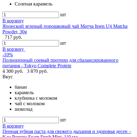
Соленая карамель
шт
В корзину
Японский зеленый порошковый чай Матча Itoen Uji Matcha
Powder, 30g
717 руб.
шт
В корзину
-10%
Полноценный соевый протеин для сбалансированного
питания - Tokyo Complete Protein
4 300 руб.
3 870 руб.
Вкус
банан
карамель
клубника с молоком
чай с молоком
шоколад
шт
В корзину
Пенная зубная паста для свежего дыхания и здоровья десен –
Kao Pureora Foam Fresh Mint, 110 мл.