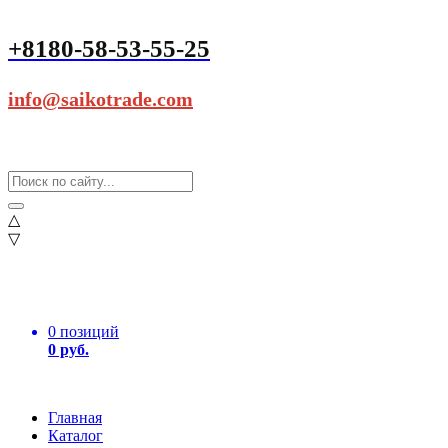
+8180-58-53-55-25
info@saikotrade.com
△
▽
0 позиций
0 руб.
Главная
Каталог