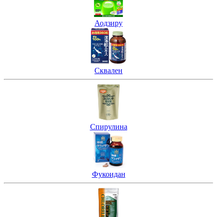
Аодзиру
Сквален
Спирулина
Фукоидан