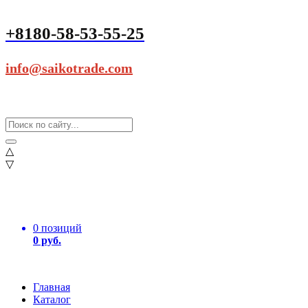
+8180-58-53-55-25
info@saikotrade.com
△
▽
0 позиций
0 руб.
Главная
Каталог