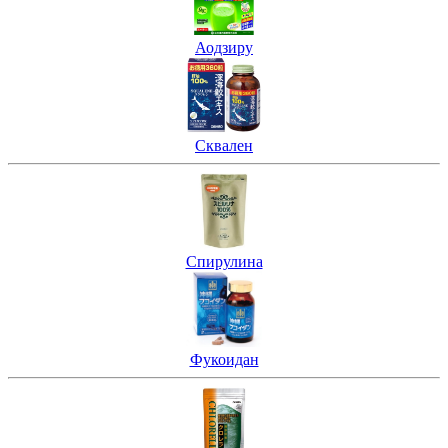
Аодзиру
Сквален
Спирулина
Фукоидан