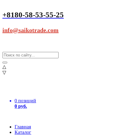
+8180-58-53-55-25
info@saikotrade.com
△
▽
0 позиций
0 руб.
Главная
Каталог