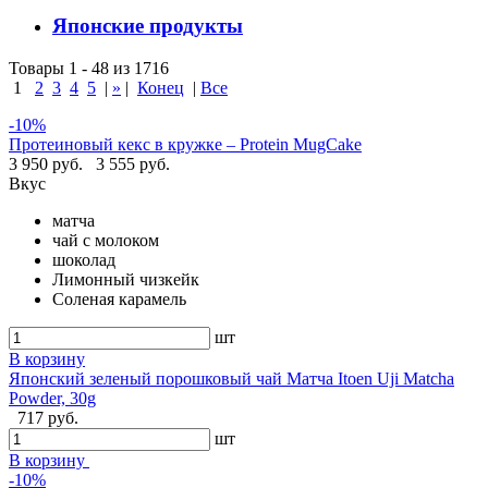
Японские продукты
Товары 1 - 48 из 1716
1
2
3
4
5
|
»
|
Конец
|
Все
-10%
Протеиновый кекс в кружке – Protein MugCake
3 950 руб.
3 555 руб.
Вкус
матча
чай с молоком
шоколад
Лимонный чизкейк
Соленая карамель
шт
В корзину
Японский зеленый порошковый чай Матча Itoen Uji Matcha
Powder, 30g
717 руб.
шт
В корзину
-10%