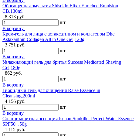
В корзину
Обогащенная эмульсия Shiseido Elixir Enriched Emulsion
CB,130ml
8 313 руб.
шт
В корзину
Крем-гель для лица с астаксатином и коллагеном Dhc
Astaxanthin Collagen All in One Gel,120g
3 751 руб.
шт
В корзину
Увлажняющий гель для бритья Success Medicated Shaving
Gel,180g
862 руб.
шт
В корзину
Гибридный гель для очищения Raise Essence in
Cleansing,200ml
4 156 руб.
шт
В корзину
Солнцезащитная эссенция Isehan Sunkiller Perfect Water Essence
SPF50+,50g
1 115 руб.
шт