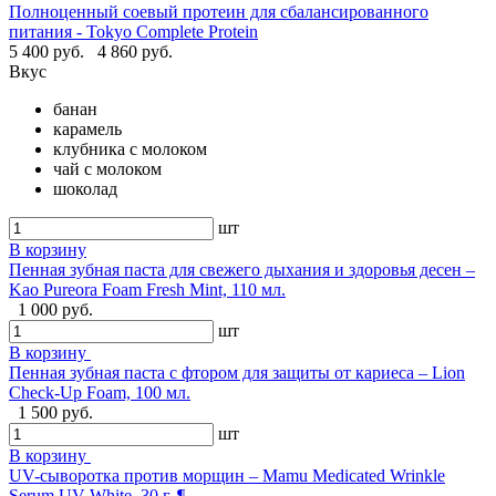
Полноценный соевый протеин для сбалансированного
питания - Tokyo Complete Protein
5 400 руб.
4 860 руб.
Вкус
банан
карамель
клубника с молоком
чай с молоком
шоколад
шт
В корзину
Пенная зубная паста для свежего дыхания и здоровья десен –
Kao Pureora Foam Fresh Mint, 110 мл.
1 000 руб.
шт
В корзину
Пенная зубная паста с фтором для защиты от кариеса – Lion
Check-Up Foam, 100 мл.
1 500 руб.
шт
В корзину
UV-сыворотка против морщин – Mamu Medicated Wrinkle
Serum UV White, 30 г. ¶