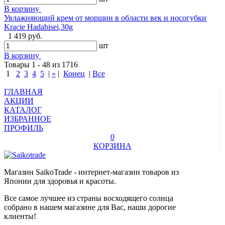
В корзину
Увлажняющий крем от морщин в области век и носогубки
Kracie Hadabisei,30g
1 419 руб.
шт
В корзину
Товары 1 - 48 из 1716
1
2
3
4
5
|
»
|
Конец
|
Все
ГЛАВНАЯ
АКЦИИ
КАТАЛОГ
ИЗБРАННОЕ
ПРОФИЛЬ
0
КОРЗИНА
Магазин SaikoTrade - интернет-магазин товаров из
Японии для здоровья и красоты.
Все самое лучшее из страны восходящего солнца
собрано в нашем магазине для Вас, наши дорогие
клиенты!