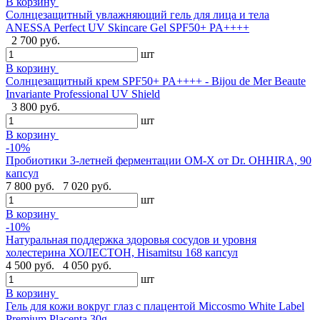
В корзину
Солнцезащитный увлажняющий гель для лица и тела
ANESSA Perfect UV Skincare Gel SPF50+ PA++++
2 700 руб.
шт
В корзину
Cолнцезащитный крем SPF50+ PA++++ - Bijou de Mer Beaute
Invariante Professional UV Shield
3 800 руб.
шт
В корзину
-10%
Пробиотики 3-летней ферментации OM-X от Dr. OHHIRA, 90
капсул
7 800 руб.
7 020 руб.
шт
В корзину
-10%
Натуральная поддержка здоровья сосудов и уровня
холестерина ХОЛЕСТОН, Hisamitsu 168 капсул
4 500 руб.
4 050 руб.
шт
В корзину
Гель для кожи вокруг глаз с плацентой Miccosmo White Label
Premium Placenta,30g