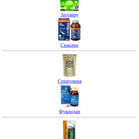
Аодзиру
Сквален
Спирулина
Фукоидан