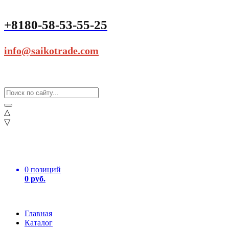
+8180-58-53-55-25
info@saikotrade.com
△
▽
0 позиций
0 руб.
Главная
Каталог