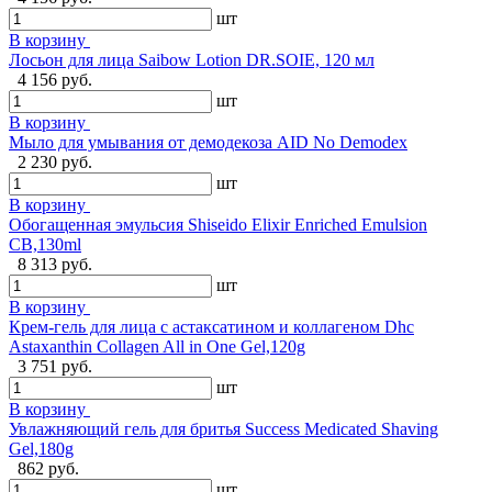
шт
В корзину
Лосьон для лица Saibow Lotion DR.SOIE, 120 мл
4 156 руб.
шт
В корзину
Мыло для умывания от демодекоза AID No Demodex
2 230 руб.
шт
В корзину
Обогащенная эмульсия Shiseido Elixir Enriched Emulsion
CB,130ml
8 313 руб.
шт
В корзину
Крем-гель для лица с астаксатином и коллагеном Dhc
Astaxanthin Collagen All in One Gel,120g
3 751 руб.
шт
В корзину
Увлажняющий гель для бритья Success Medicated Shaving
Gel,180g
862 руб.
шт