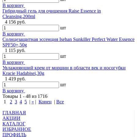
В корзину
Гибридный гель для очищения Raise Essence in
Cleansing,200ml
4 156 руб.
шт
В корзину
Солнцезащитная эссенция Isehan Sunkiller Perfect Water Essence
SPF50+,50g
1 115 руб.
шт
В корзину
Увлажняющий крем от морщин в области век и носогубки
Kracie Hadabisei,30g
1 419 руб.
шт
В корзину
Товары 1 - 48 из 1716
1
2
3
4
5
|
»
|
Конец
|
Все
ГЛАВНАЯ
АКЦИИ
КАТАЛОГ
ИЗБРАННОЕ
ПРОФИЛЬ