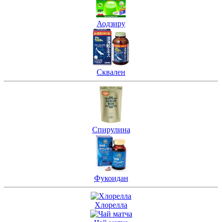
Аодзиру
Сквален
Спирулина
Фукоидан
Хлорелла