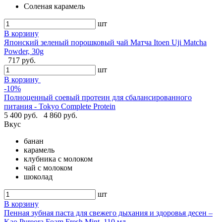
Соленая карамель
шт
В корзину
Японский зеленый порошковый чай Матча Itoen Uji Matcha
Powder, 30g
717 руб.
шт
В корзину
-10%
Полноценный соевый протеин для сбалансированного
питания - Tokyo Complete Protein
5 400 руб.
4 860 руб.
Вкус
банан
карамель
клубника с молоком
чай с молоком
шоколад
шт
В корзину
Пенная зубная паста для свежего дыхания и здоровья десен –
Kao Pureora Foam Fresh Mint, 110 мл.