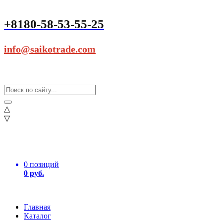
+8180-58-53-55-25
info@saikotrade.com
△
▽
0 позиций
0 руб.
Главная
Каталог