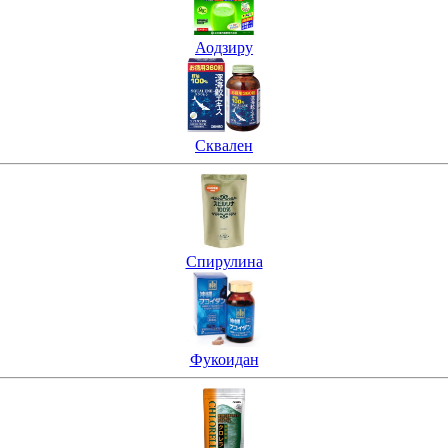
Аодзиру
Сквален
Спирулина
Фукоидан