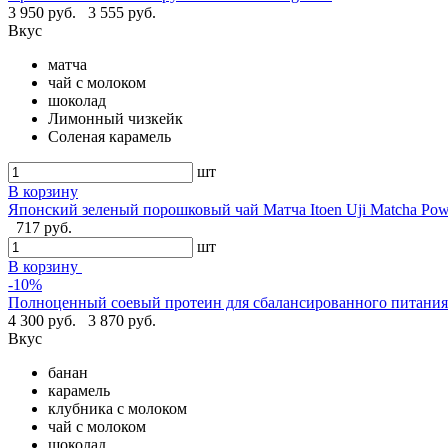
3 950 руб.
3 555 руб.
Вкус
матча
чай с молоком
шоколад
Лимонный чизкейк
Соленая карамель
шт
В корзину
Японский зеленый порошковый чай Матча Itoen Uji Matcha Pow
717 руб.
шт
В корзину
-10%
Полноценный соевый протеин для сбалансированного питания -
4 300 руб.
3 870 руб.
Вкус
банан
карамель
клубника с молоком
чай с молоком
шоколад