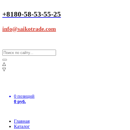
+8180-58-53-55-25
info@saikotrade.com
△
▽
0 позиций
0 руб.
Главная
Каталог