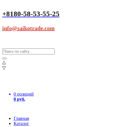
+8180-58-53-55-25
info@saikotrade.com
△
▽
0 позиций
0 руб.
Главная
Каталог