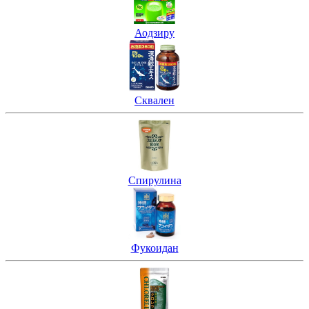
Аодзиру
Сквален
Спирулина
Фукоидан