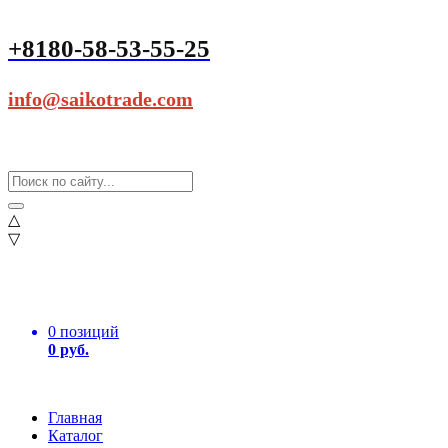
+8180-58-53-55-25
info@saikotrade.com
△
▽
0 позиций
0 руб.
Главная
Каталог