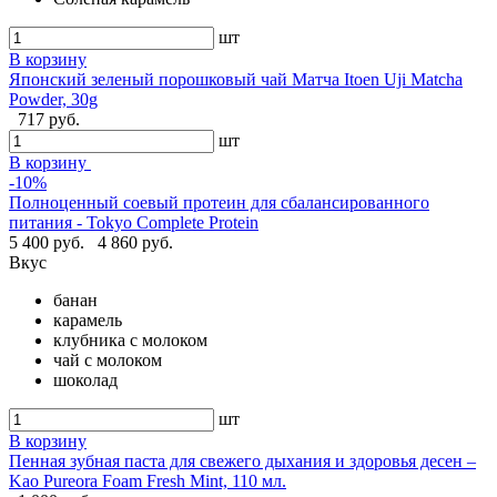
шт
В корзину
Японский зеленый порошковый чай Матча Itoen Uji Matcha
Powder, 30g
717 руб.
шт
В корзину
-10%
Полноценный соевый протеин для сбалансированного
питания - Tokyo Complete Protein
5 400 руб.
4 860 руб.
Вкус
банан
карамель
клубника с молоком
чай с молоком
шоколад
шт
В корзину
Пенная зубная паста для свежего дыхания и здоровья десен –
Kao Pureora Foam Fresh Mint, 110 мл.