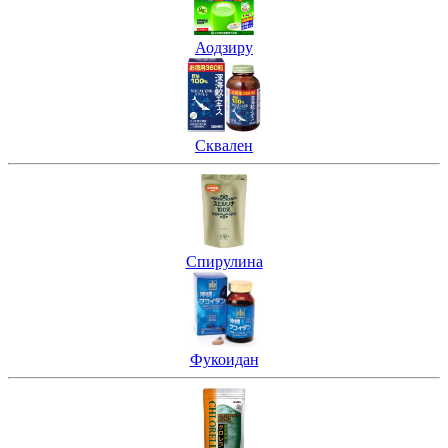
Аодзиру
Сквален
Спирулина
Фукоидан