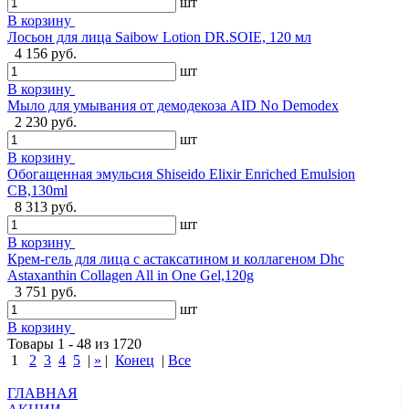
шт
В корзину
Лосьон для лица Saibow Lotion DR.SOIE, 120 мл
4 156 руб.
шт
В корзину
Мыло для умывания от демодекоза AID No Demodex
2 230 руб.
шт
В корзину
Обогащенная эмульсия Shiseido Elixir Enriched Emulsion
CB,130ml
8 313 руб.
шт
В корзину
Крем-гель для лица с астаксатином и коллагеном Dhc
Astaxanthin Collagen All in One Gel,120g
3 751 руб.
шт
В корзину
Товары 1 - 48 из 1720
1
2
3
4
5
|
»
|
Конец
|
Все
ГЛАВНАЯ