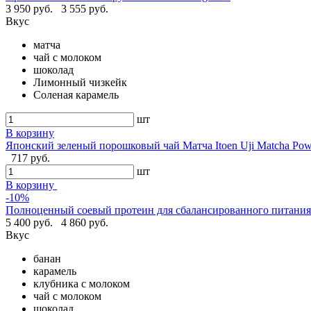
3 950 руб.
3 555 руб.
Вкус
матча
чай с молоком
шоколад
Лимонный чизкейк
Соленая карамель
шт
В корзину
Японский зеленый порошковый чай Матча Itoen Uji Matcha Pow
717 руб.
шт
В корзину
-10%
Полноценный соевый протеин для сбалансированного питания -
5 400 руб.
4 860 руб.
Вкус
банан
карамель
клубника с молоком
чай с молоком
шоколад