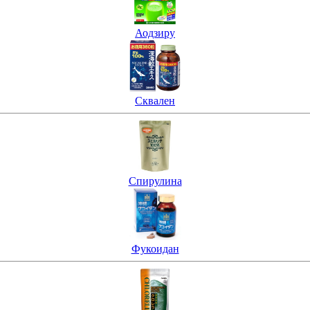
Аодзиру
Сквален
Спирулина
Фукоидан