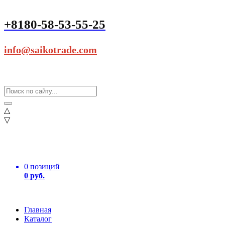
+8180-58-53-55-25
info@saikotrade.com
△
▽
0 позиций
0 руб.
Главная
Каталог