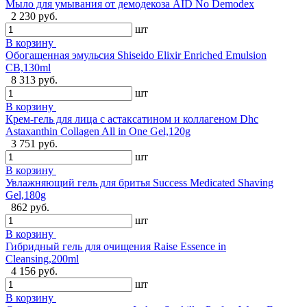
Мыло для умывания от демодекоза AID No Demodex
2 230 руб.
шт
В корзину
Обогащенная эмульсия Shiseido Elixir Enriched Emulsion
CB,130ml
8 313 руб.
шт
В корзину
Крем-гель для лица с астаксатином и коллагеном Dhc
Astaxanthin Collagen All in One Gel,120g
3 751 руб.
шт
В корзину
Увлажняющий гель для бритья Success Medicated Shaving
Gel,180g
862 руб.
шт
В корзину
Гибридный гель для очищения Raise Essence in
Cleansing,200ml
4 156 руб.
шт
В корзину