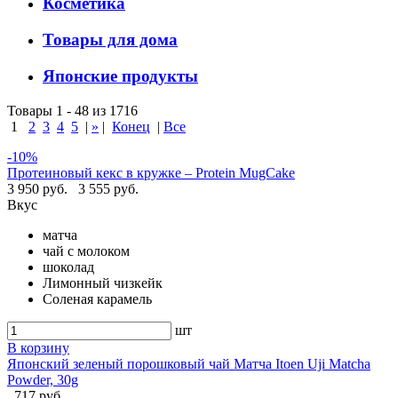
Косметика
Товары для дома
Японские продукты
Товары 1 - 48 из 1716
1
2
3
4
5
|
»
|
Конец
|
Все
-10%
Протеиновый кекс в кружке – Protein MugCake
3 950 руб.
3 555 руб.
Вкус
матча
чай с молоком
шоколад
Лимонный чизкейк
Соленая карамель
шт
В корзину
Японский зеленый порошковый чай Матча Itoen Uji Matcha
Powder, 30g
717 руб.