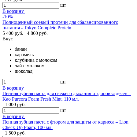
шт
В корзину
-10%
Полноценный соевый протеин для сбалансированного
питания - Tokyo Complete Protein
5 400 руб.
4 860 руб.
Вкус
банан
карамель
клубника с молоком
чай с молоком
шоколад
шт
В корзину
Пенная зубная паста для свежего дыхания и здоровья десен –
Kao Pureora Foam Fresh Mint, 110 мл.
1 000 руб.
шт
В корзину
Пенная зубная паста с фтором для защиты от кариеса – Lion
Check-Up Foam, 100 мл.
1 500 руб.