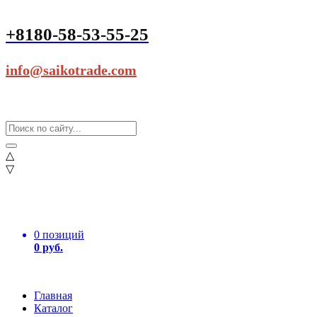
+8180-58-53-55-25
info@saikotrade.com
△
▽
0 позиций
0 руб.
Главная
Каталог