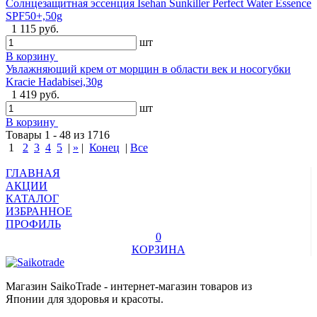
Солнцезащитная эссенция Isehan Sunkiller Perfect Water Essence
SPF50+,50g
1 115 руб.
шт
В корзину
Увлажняющий крем от морщин в области век и носогубки
Kracie Hadabisei,30g
1 419 руб.
шт
В корзину
Товары 1 - 48 из 1716
1
2
3
4
5
|
»
|
Конец
|
Все
ГЛАВНАЯ
АКЦИИ
КАТАЛОГ
ИЗБРАННОЕ
ПРОФИЛЬ
0
КОРЗИНА
Магазин SaikoTrade - интернет-магазин товаров из
Японии для здоровья и красоты.