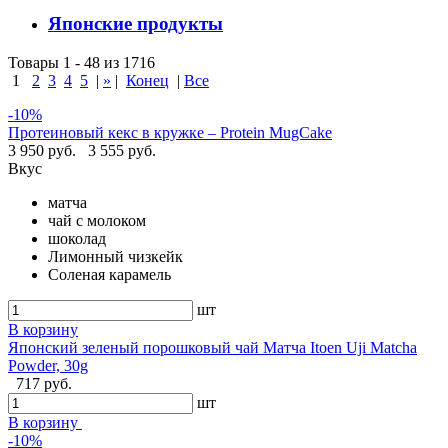
Японские продукты
Товары 1 - 48 из 1716
1
2
3
4
5
|
»
|
Конец
|
Все
-10%
Протеиновый кекс в кружке – Protein MugCake
3 950 руб.
3 555 руб.
Вкус
матча
чай с молоком
шоколад
Лимонный чизкейк
Соленая карамель
шт
В корзину
Японский зеленый порошковый чай Матча Itoen Uji Matcha
Powder, 30g
717 руб.
шт
В корзину
-10%