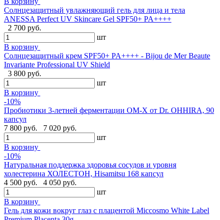
В корзину
Солнцезащитный увлажняющий гель для лица и тела
ANESSA Perfect UV Skincare Gel SPF50+ PA++++
2 700 руб.
шт
В корзину
Cолнцезащитный крем SPF50+ PA++++ - Bijou de Mer Beaute
Invariante Professional UV Shield
3 800 руб.
шт
В корзину
-10%
Пробиотики 3-летней ферментации OM-X от Dr. OHHIRA, 90
капсул
7 800 руб.
7 020 руб.
шт
В корзину
-10%
Натуральная поддержка здоровья сосудов и уровня
холестерина ХОЛЕСТОН, Hisamitsu 168 капсул
4 500 руб.
4 050 руб.
шт
В корзину
Гель для кожи вокруг глаз с плацентой Miccosmo White Label
Premium Placenta,30g