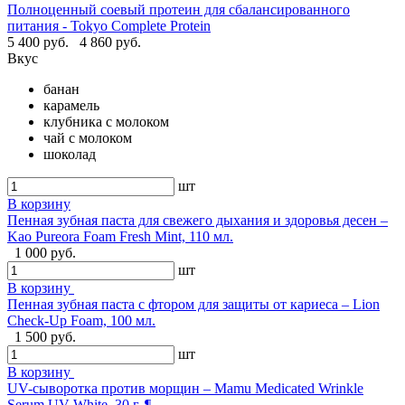
Полноценный соевый протеин для сбалансированного
питания - Tokyo Complete Protein
5 400 руб.
4 860 руб.
Вкус
банан
карамель
клубника с молоком
чай с молоком
шоколад
шт
В корзину
Пенная зубная паста для свежего дыхания и здоровья десен –
Kao Pureora Foam Fresh Mint, 110 мл.
1 000 руб.
шт
В корзину
Пенная зубная паста с фтором для защиты от кариеса – Lion
Check-Up Foam, 100 мл.
1 500 руб.
шт
В корзину
UV-сыворотка против морщин – Mamu Medicated Wrinkle
Serum UV White, 30 г. ¶