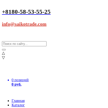
+8180-58-53-55-25
info@saikotrade.com
△
▽
0 позиций
0 руб.
Главная
Каталог