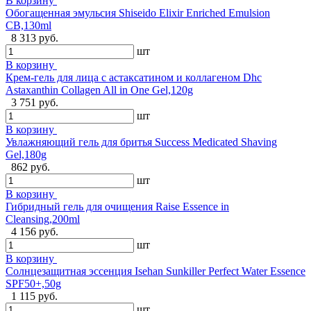
В корзину
Обогащенная эмульсия Shiseido Elixir Enriched Emulsion
CB,130ml
8 313 руб.
шт
В корзину
Крем-гель для лица с астаксатином и коллагеном Dhc
Astaxanthin Collagen All in One Gel,120g
3 751 руб.
шт
В корзину
Увлажняющий гель для бритья Success Medicated Shaving
Gel,180g
862 руб.
шт
В корзину
Гибридный гель для очищения Raise Essence in
Cleansing,200ml
4 156 руб.
шт
В корзину
Солнцезащитная эссенция Isehan Sunkiller Perfect Water Essence
SPF50+,50g
1 115 руб.
шт