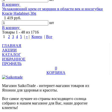
В корзину
Увлажняющий крем от морщин в области век и носогубки
Kracie Hadabisei,30g
1 419 руб.
шт
В корзину
Товары 1 - 48 из 1716
1
2
3
4
5
|
»
|
Конец
|
Все
ГЛАВНАЯ
АКЦИИ
КАТАЛОГ
ИЗБРАННОЕ
ПРОФИЛЬ
0
КОРЗИНА
Магазин SaikoTrade - интернет-магазин товаров из
Японии для здоровья и красоты.
Все самое лучшее из страны восходящего солнца
собрано в нашем магазине для Вас, наши дорогие
клиенты!