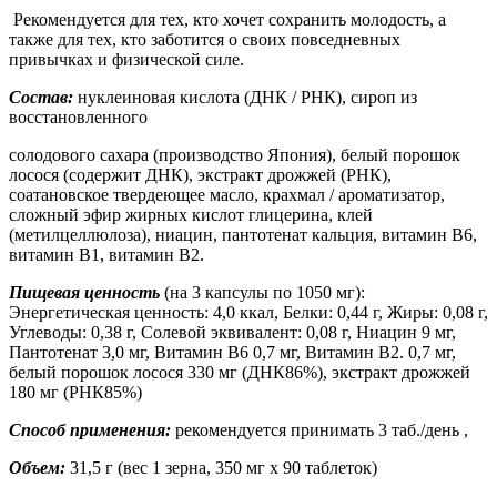
Рекомендуется для тех, кто хочет сохранить молодость, а
также для тех, кто заботится о своих повседневных
привычках и физической силе.
Состав:
нуклеиновая кислота (ДНК / РНК), сироп из
восстановленного
солодового сахара (производство Япония), белый порошок
лосося (содержит ДНК), экстракт дрожжей (РНК),
соатановское твердеющее масло, крахмал / ароматизатор,
сложный эфир жирных кислот глицерина, клей
(метилцеллюлоза), ниацин, пантотенат кальция, витамин B6,
витамин B1, витамин B2.
Пищевая ценность
(на 3 капсулы по 1050 мг):
Энергетическая ценность: 4,0 ккал, Белки: 0,44 г, Жиры: 0,08 г,
Углеводы: 0,38 г, Солевой эквивалент: 0,08 г, Ниацин 9 мг,
Пантотенат 3,0 мг, Витамин B6 0,7 мг, Витамин B2. 0,7 мг,
белый порошок лосося 330 мг (ДНК86%), экстракт дрожжей
180 мг (РНК85%)
Способ применения:
рекомендуется принимать 3 таб./день ,
Объем:
31,5 г (вес 1 зерна, 350 мг x 90 таблеток)