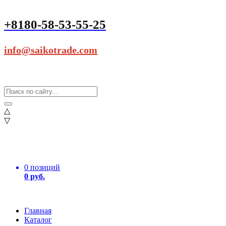
+8180-58-53-55-25
info@saikotrade.com
△
▽
0 позиций
0 руб.
Главная
Каталог