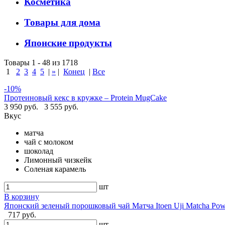
Косметика
Товары для дома
Японские продукты
Товары 1 - 48 из 1718
1
2
3
4
5
|
»
|
Конец
|
Все
-10%
Протеиновый кекс в кружке – Protein MugCake
3 950 руб.
3 555 руб.
Вкус
матча
чай с молоком
шоколад
Лимонный чизкейк
Соленая карамель
шт
В корзину
Японский зеленый порошковый чай Матча Itoen Uji Matcha Pow
717 руб.
шт