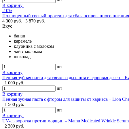
В корзину
-10%
Полноценный соевый протеин для сбалансированного питания -
4 300 руб.
3 870 руб.
Вкус
банан
карамель
клубника с молоком
чай с молоком
шоколад
шт
В корзину
Пенная зубная паста для свежего дыхания и здоровья десен – Ka
1 000 руб.
шт
В корзину
Пенная зубная паста с фтором для защиты от кариеса – Lion Ch
1 500 руб.
шт
В корзину
UV-сыворотка против морщин – Mamu Medicated Wrinkle Serum U
2 300 руб.