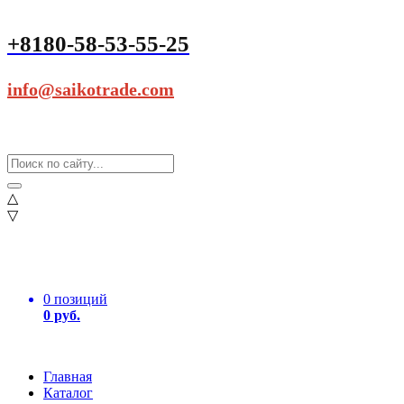
+8180-58-53-55-25
info@saikotrade.com
△
▽
0 позиций
0 руб.
Главная
Каталог