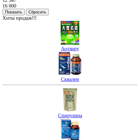
12 347
16 000
Хиты продаж!!!
Аодзиру
Сквален
Спирулина