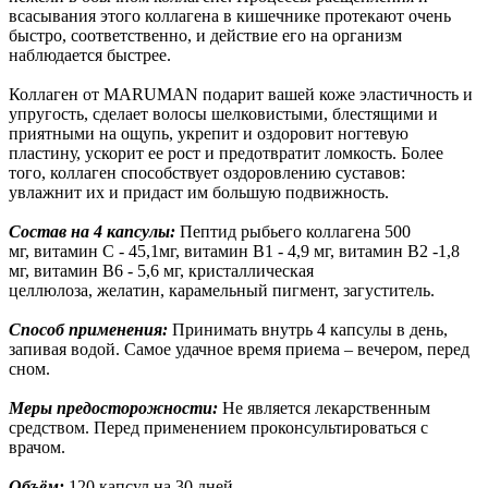
всасывания этого коллагена в кишечнике протекают очень
быстро, соответственно, и действие его на организм
наблюдается быстрее.
Коллаген от MARUMAN подарит вашей коже эластичность и
упругость, сделает волосы шелковистыми, блестящими и
приятными на ощупь, укрепит и оздоровит ногтевую
пластину, ускорит ее рост и предотвратит ломкость. Более
того, коллаген способствует оздоровлению суставов:
увлажнит их и придаст им большую подвижность.
Состав на 4 капсулы:
Пептид рыбьего коллагена 500
мг, витамин С - 45,1мг, витамин В1 - 4,9 мг, витамин В2 -1,8
мг, витамин В6 - 5,6 мг, кристаллическая
целлюлоза, желатин, карамельный пигмент, загуститель.
Способ применения:
Принимать внутрь 4 капсулы в день,
запивая водой. Самое удачное время приема – вечером, перед
сном.
Меры предосторожности:
Не является лекарственным
средством. Перед применением проконсультироваться с
врачом.
Объём:
120 капсул на 30 дней.