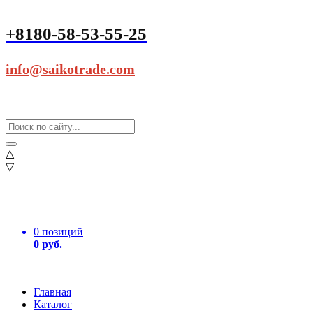
+8180-58-53-55-25
info@saikotrade.com
△
▽
0 позиций
0 руб.
Главная
Каталог