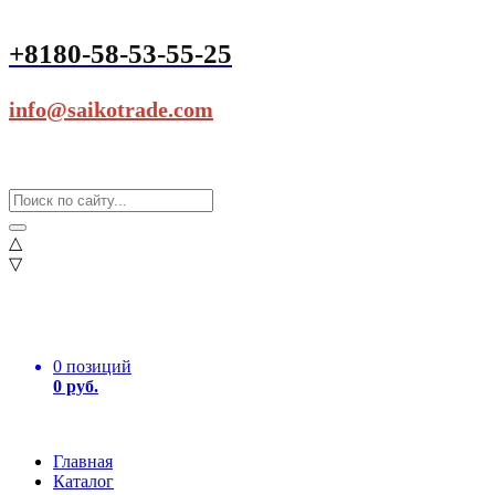
+8180-58-53-55-25
info@saikotrade.com
△
▽
0 позиций
0 руб.
Главная
Каталог