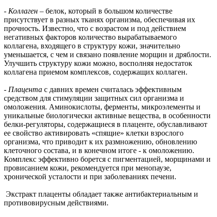
-
Коллаген
– белок, который в большом количестве
присутствует в разных тканях организма, обеспечивая их
прочность. Известно, что с возрастом и под действием
негативных факторов количество вырабатываемого
коллагена, входящего в структуру кожи, значительно
уменьшается, с чем и связано появление морщин и дряблости.
Улучшить структуру кожи можно, восполняя недостаток
коллагена приемом комплексов, содержащих коллаген.
-
Плацента
с давних времен считалась эффективным
средством для стимуляции защитных сил организма и
омоложения. Аминокислоты, ферменты, микроэлементы и
уникальные биологически активные вещества, в особенности
белки-регуляторы, содержащиеся в плаценте, обуславливают
ее свойство активировать «спящие» клетки взрослого
организма, что приводит к их размножению, обновлению
клеточного состава, и в конечном итоге - к омоложению.
Комплекс эффективно борется с пигментацией, морщинами и
провисанием кожи, рекомендуется при менопаузе,
хронической усталости и при заболеваниях печени.
Экстракт плаценты обладает также антибактериальным и
противовирусным действиями.