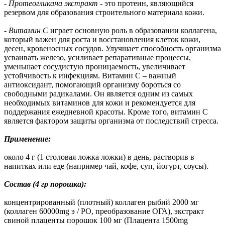
-
Протеогликана экстракт
- это протеин, являющийся
резервом для образования строительного материала кожи.
-
Витамин C
играет основную роль в образовании коллагена,
который важен для роста и восстановления клеток кожи,
десен, кровеносных сосудов. Улучшает способность организма
усваивать железо, усиливает репаративные процессы,
уменьшает сосудистую проницаемость, увеличивает
устойчивость к инфекциям. Витамин С – важный
антиоксидант, помогающий организму бороться со
свободными радикалами. Он является одним из самых
необходимых витаминов для кожи и рекомендуется для
поддержания ежедневной красоты. Кроме того, витамин С
является фактором защиты организма от последствий стресса.
Применение:
около 4 г (1 столовая ложка ложки) в день, растворив в
напитках или еде (например чай, кофе, суп, йогурт, соусы).
Состав (4 гр порошка):
концентрированный (плотный) коллаген рыбий 2000 мг
(коллаген 60000mg э / РО, преобразование ОГА), экстракт
свиной плаценты порошок 100 мг (Плацента 1500mg