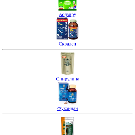
Аодзиру
Сквален
Спирулина
Фукоидан