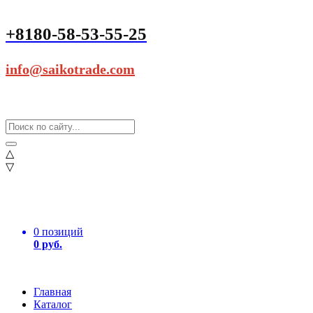
+8180-58-53-55-25
info@saikotrade.com
△
▽
0 позиций
0 руб.
Главная
Каталог