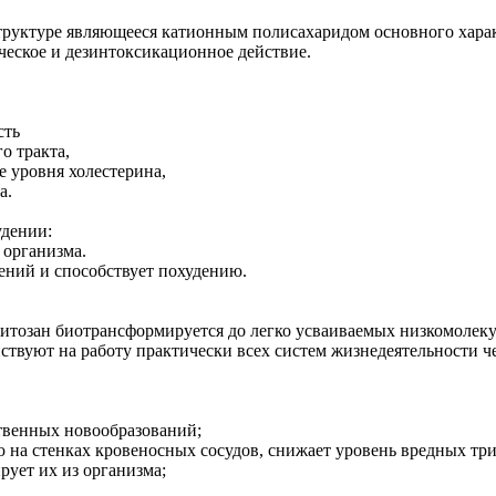
труктуре являющееся катионным полисахаридом основного харак
ческое и дезинтоксикационное действие.
сть
о тракта,
е уровня холестерина,
а.
удении:
 организма.
ений и способствует похудению.
тозан биотрансформируется до легко усваиваемых низкомолекул
ствуют на работу практически всех систем жизнедеятельности ч
ственных новообразований;
ю на стенках кровеносных сосудов, снижает уровень вредных тр
рует их из организма;