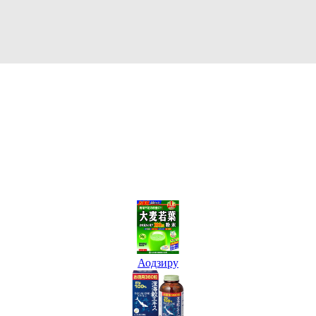
Аодзиру