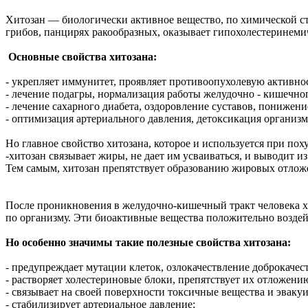
Хитозан — биологически активное вещество, по химической с
грибов, панцирях ракообразных, оказывает гипохолестеринеми
Основные свойства хитозана:
- укрепляет иммунитет, проявляет противоопухолевую активно
- лечение подагры, нормализация работы желудочно - кишечног
- лечение сахарного диабета, оздоровление суставов, понижени
- оптимизация артериального давления, детоксикация организм
Но главное свойство хитозана, которое и используется при пох
-хитозан связывает жиры, не дает им усваиваться, и выводит из
Тем самым, хитозан препятствует образованию жировых отлож
После проникновения в желудочно-кишечный тракт человека хи
по организму. Эти биоактивные вещества положительно воздей
Но особенно значимы такие полезные свойства хитозана:
- предупреждает мутации клеток, озлокачествление доброкаче
- растворяет холестериновые блоки, препятствует их отложени
- связывает на своей поверхности токсичные вещества и эвакуи
- стабилизирует артериальное давление;