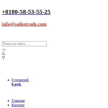
+8180-58-53-55-25
info@saikotrade.com
△
▽
0 позиций
0 руб.
Главная
Каталог