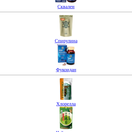
Сквален
Спирулина
Фукоидан
Хлорелла