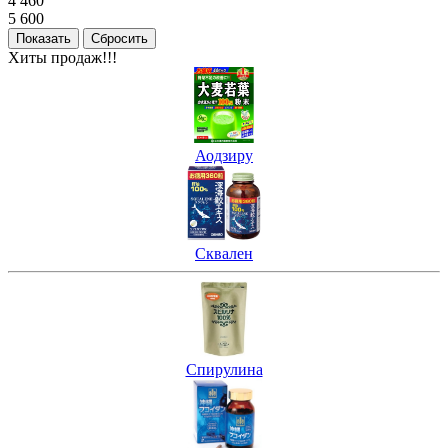
4 460
5 600
Хиты продаж!!!
Аодзиру
Сквален
Спирулина