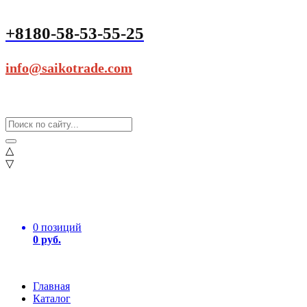
+8180-58-53-55-25
info@saikotrade.com
△
▽
0 позиций
0 руб.
Главная
Каталог