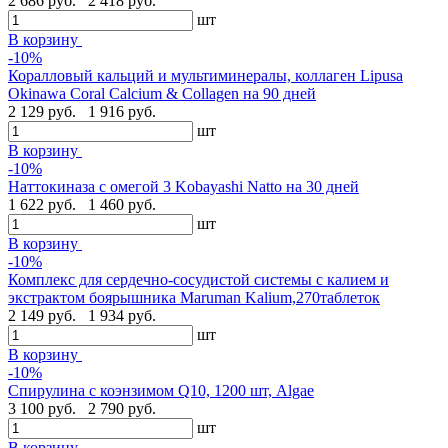
2 686 руб.
2 418 руб.
шт
В корзину
-10%
Коралловый кальций и мультиминералы, коллаген Lipusa
Okinawa Coral Calcium & Collagen на 90 дней
2 129 руб.
1 916 руб.
шт
В корзину
-10%
Наттокиназа с омегой 3 Kobayashi Natto на 30 дней
1 622 руб.
1 460 руб.
шт
В корзину
-10%
Комплекс для сердечно-сосудистой системы с калием и
экстрактом боярышника Maruman Kalium,270таблеток
2 149 руб.
1 934 руб.
шт
В корзину
-10%
Спирулина с коэнзимом Q10, 1200 шт, Algae
3 100 руб.
2 790 руб.
шт
В корзину