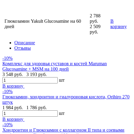
2 788
Глюкозамин Yakult Glucosamine на 60
руб.
В
дней
2 509
корзину
руб.
Описание
Отзывы
-10%
Комплекс для здоровья суставов и костей Maruman
Glucosamine + MSM на 100 дней
3 548 руб.
3 193 руб.
шт
В корзину
-10%
Глюкозамин, хондроитин и гиалуроновая кислота, Orihiro 270
штук
1 984 руб.
1 786 руб.
шт
В корзину
-10%
Хондроитин и Глюкозамин с коллагеном II типа и соевыми