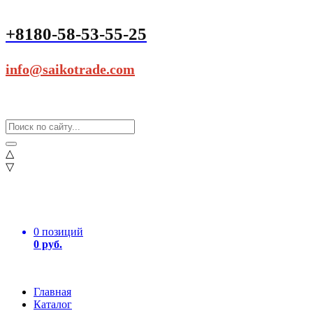
+8180-58-53-55-25
info@saikotrade.com
△
▽
0 позиций
0 руб.
Главная
Каталог