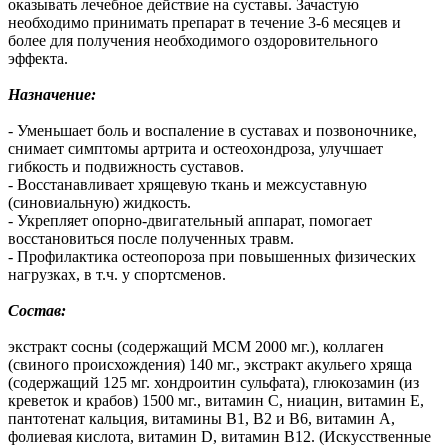
оказывать лечебное действие на суставы. Зачастую
необходимо принимать препарат в течение 3-6 месяцев и
более для получения необходимого оздоровительного
эффекта.
Назначение:
- Уменьшает боль и воспаление в суставах и позвоночнике,
снимает симптомы артрита и остеохондроза, улучшает
гибкость и подвижность суставов.
- Восстанавливает хрящевую ткань и межсуставную
(синовиальную) жидкость.
- Укрепляет опорно-двигательный аппарат, помогает
восстановиться после полученных травм.
- Профилактика остеопороза при повышенных физических
нагрузках, в т.ч. у спортсменов.
Состав:
экстракт сосны (содержащий МСМ 2000 мг.), коллаген
(свиного происхождения) 140 мг., экстракт акульего хряща
(содержащий 125 мг. хондроитин сульфата), глюкозамин (из
креветок и крабов) 1500 мг., витамин С, ниацин, витамин Е,
пантотенат кальция, витамины В1, В2 и B6, витамин А,
фолиевая кислота, витамин D, витамин B12. (Искусственные