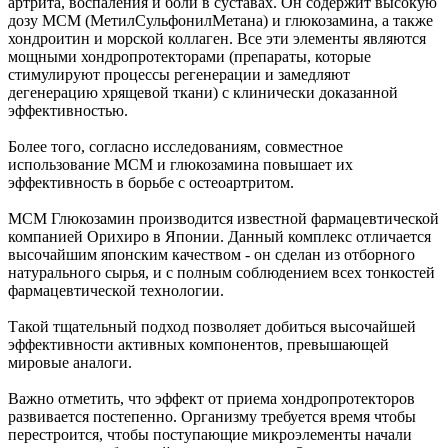
артрита, воспаления и боли в суставах. Он содержит высокую
дозу МСМ (МетилСульфонилМетана) и глюкозамина, а также
хондроитин и морской коллаген. Все эти элементы являются
мощными хондропротекторами (препараты, которые
стимулируют процессы регенерации и замедляют
дегенерацию хрящевой ткани) с клинически доказанной
эффективностью.
Более того, согласно исследованиям, совместное
использование МСМ и глюкозамина повышает их
эффективность в борьбе с остеоартритом.
МСМ Глюкозамин производится известной фармацевтической
компанией Орихиро в Японии. Данный комплекс отличается
высочайшим японским качеством - он сделан из отборного
натурального сырья, и с полным соблюдением всех тонкостей
фармацевтической технологии.
Такой тщательный подход позволяет добиться высочайшей
эффективности активных компонентов, превышающей
мировые аналоги.
Важно отметить, что эффект от приема хондропротекторов
развивается постепенно. Организму требуется время чтобы
перестроится, чтобы поступающие микроэлементы начали