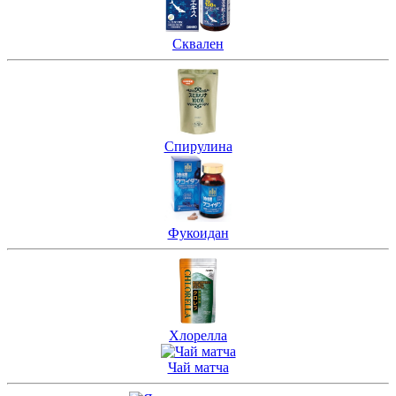
Сквален
Спирулина
Фукоидан
Хлорелла
Чай матча