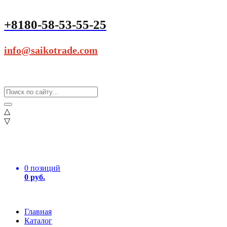
+8180-58-53-55-25
info@saikotrade.com
△
▽
0 позиций
0 руб.
Главная
Каталог