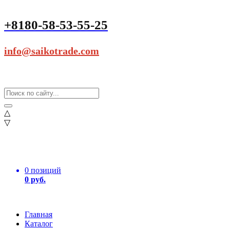
+8180-58-53-55-25
info@saikotrade.com
△
▽
0 позиций
0 руб.
Главная
Каталог