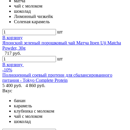
матча
чай с молоком
шоколад
Лимонный чизкейк
Соленая карамель
шт
В корзину
Японский зеленый порошковый чай Матча Itoen Uji Matcha
Powder, 30g
717 руб.
шт
В корзину
-10%
Полноценный соевый протеин для сбалансированного
питания - Tokyo Complete Protein
5 400 руб.
4 860 руб.
Вкус
банан
карамель
клубника с молоком
чай с молоком
шоколад