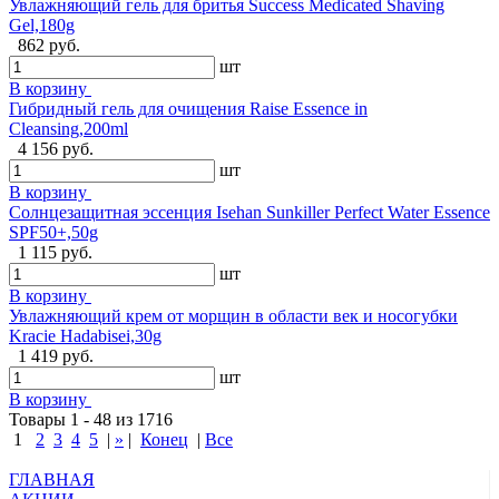
Увлажняющий гель для бритья Success Medicated Shaving
Gel,180g
862 руб.
шт
В корзину
Гибридный гель для очищения Raise Essence in
Cleansing,200ml
4 156 руб.
шт
В корзину
Солнцезащитная эссенция Isehan Sunkiller Perfect Water Essence
SPF50+,50g
1 115 руб.
шт
В корзину
Увлажняющий крем от морщин в области век и носогубки
Kracie Hadabisei,30g
1 419 руб.
шт
В корзину
Товары 1 - 48 из 1716
1
2
3
4
5
|
»
|
Конец
|
Все
ГЛАВНАЯ