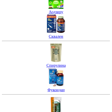
Аодзиру
Сквален
Спирулина
Фукоидан