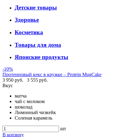
Детские товары
Здоровье
Косметика
Товары для дома
Японские продукты
-10%
Протеиновый кекс в кружке – Protein MugCake
3 950 руб.
3 555 руб.
Вкус
матча
чай с молоком
шоколад
Лимонный чизкейк
Соленая карамель
шт
В корзину