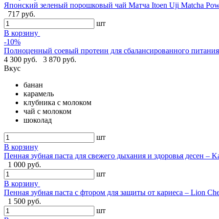
Японский зеленый порошковый чай Матча Itoen Uji Matcha Pow
717 руб.
шт
В корзину
-10%
Полноценный соевый протеин для сбалансированного питания -
4 300 руб.
3 870 руб.
Вкус
банан
карамель
клубника с молоком
чай с молоком
шоколад
шт
В корзину
Пенная зубная паста для свежего дыхания и здоровья десен – Ka
1 000 руб.
шт
В корзину
Пенная зубная паста с фтором для защиты от кариеса – Lion Ch
1 500 руб.
шт