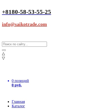
+8180-58-53-55-25
info@saikotrade.com
△
▽
0 позиций
0 руб.
Главная
Каталог