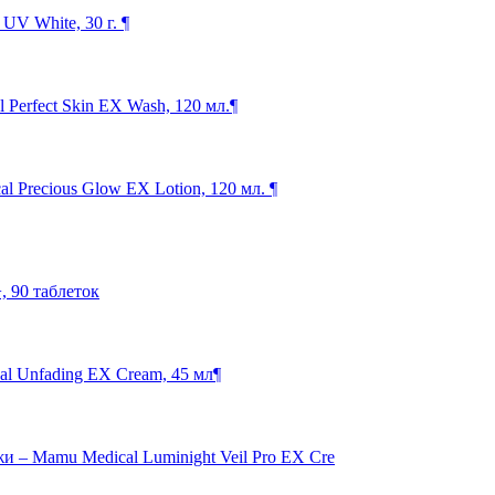
V White, 30 г. ¶
Perfect Skin EX Wash, 120 мл.¶
 Precious Glow EX Lotion, 120 мл. ¶
 90 таблеток
 Unfading EX Cream, 45 мл¶
 – Mamu Medical Luminight Veil Pro EX Cre