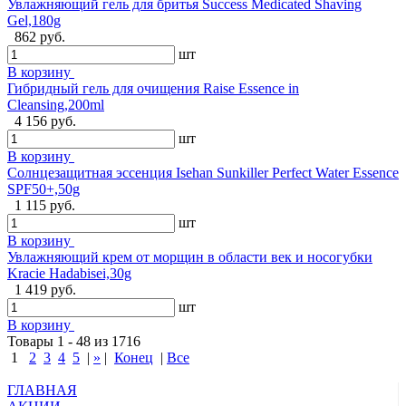
Увлажняющий гель для бритья Success Medicated Shaving
Gel,180g
862 руб.
шт
В корзину
Гибридный гель для очищения Raise Essence in
Cleansing,200ml
4 156 руб.
шт
В корзину
Солнцезащитная эссенция Isehan Sunkiller Perfect Water Essence
SPF50+,50g
1 115 руб.
шт
В корзину
Увлажняющий крем от морщин в области век и носогубки
Kracie Hadabisei,30g
1 419 руб.
шт
В корзину
Товары 1 - 48 из 1716
1
2
3
4
5
|
»
|
Конец
|
Все
ГЛАВНАЯ