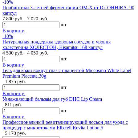
-10%
Пробиотики 3-летней ферментации OM-X от Dr. OHHIRA, 90
капсул
7 800 руб.
7 020 руб.
шт
В корзину
-10%
Натуральная поддержка здоровья сосудов и уровня
холестерина ХОЛЕСТОН, Hisamitsu 168 капсул
4 500 руб.
4 050 руб.
шт
В корзину
Гель для кожи вокруг глаз с плацентой Miccosmo White Label
Premium Placenta,30g
1 875 руб.
шт
В корзину
Увлажняющий бальзам для губ DHC Lip Cream
811 руб.
шт
В корзину
Профессиональный ревитализирующий лосьон для ухода с
процедур с микротоками Elixcell Revita Lotion,5
5 170 руб.