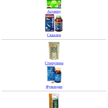
Аодзиру
Сквален
Спирулина
Фукоидан