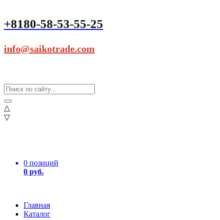
+8180-58-53-55-25
info@saikotrade.com
△
▽
0 позиций
0 руб.
Главная
Каталог