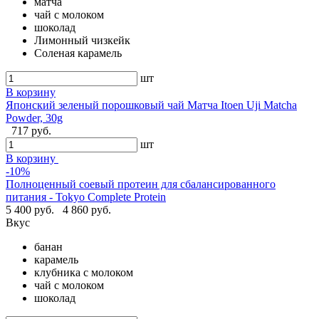
матча
чай с молоком
шоколад
Лимонный чизкейк
Соленая карамель
шт
В корзину
Японский зеленый порошковый чай Матча Itoen Uji Matcha
Powder, 30g
717 руб.
шт
В корзину
-10%
Полноценный соевый протеин для сбалансированного
питания - Tokyo Complete Protein
5 400 руб.
4 860 руб.
Вкус
банан
карамель
клубника с молоком
чай с молоком
шоколад