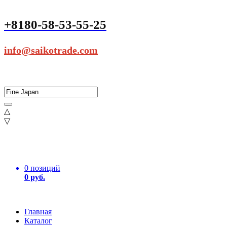
+8180-58-53-55-25
info@saikotrade.com
△
▽
0 позиций
0 руб.
Главная
Каталог