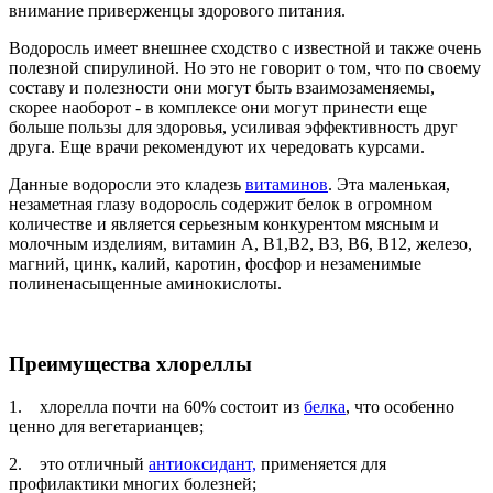
внимание приверженцы здорового питания.
Водоросль имеет внешнее сходство с известной и также очень
полезной спирулиной. Но это не говорит о том, что по своему
составу и полезности они могут быть взаимозаменяемы,
скорее наоборот - в комплексе они могут принести еще
больше пользы для здоровья, усиливая эффективность друг
друга. Еще врачи рекомендуют их чередовать курсами.
Данные водоросли это кладезь
витаминов
. Эта маленькая,
незаметная глазу водоросль содержит белок в огромном
количестве и является серьезным конкурентом мясным и
молочным изделиям, витамин А, В1,В2, В3, В6, В12, железо,
магний, цинк, калий, каротин, фосфор и незаменимые
полиненасыщенные аминокислоты.
Преимущества хлореллы
1. хлорелла почти на 60% состоит из
белка
, что особенно
ценно для вегетарианцев;
2. это отличный
антиоксидант,
применяется для
профилактики многих болезней;