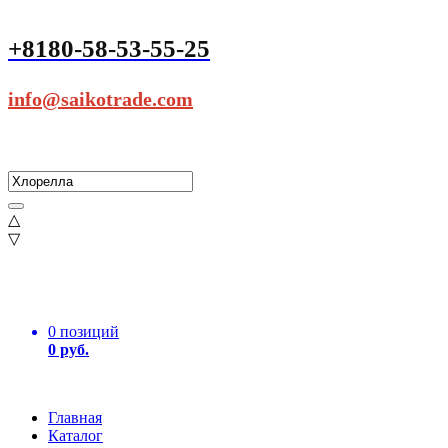
+8180-58-53-55-25
info@saikotrade.com
△
▽
0 позиций
0 руб.
Главная
Каталог