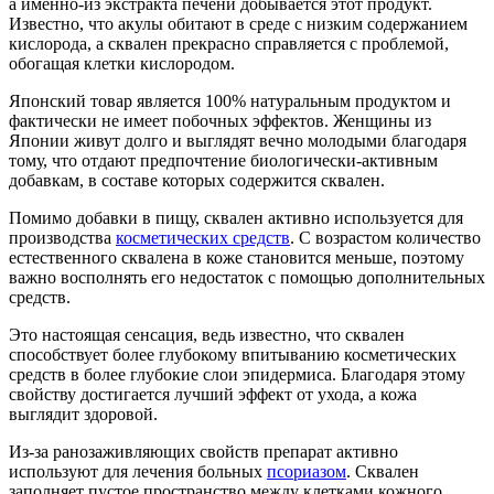
а именно-из экстракта печени добывается этот продукт.
Известно, что акулы обитают в среде с низким содержанием
кислорода, а сквален прекрасно справляется с проблемой,
обогащая клетки кислородом.
Японский товар является 100% натуральным продуктом и
фактически не имеет побочных эффектов. Женщины из
Японии живут долго и выглядят вечно молодыми благодаря
тому, что отдают предпочтение биологически-активным
добавкам, в составе которых содержится сквален.
Помимо добавки в пищу, сквален активно используется для
производства
косметических средств
. С возрастом количество
естественного сквалена в коже становится меньше, поэтому
важно восполнять его недостаток с помощью дополнительных
средств.
Это настоящая сенсация, ведь известно, что сквален
способствует более глубокому впитыванию косметических
средств в более глубокие слои эпидермиса. Благодаря этому
свойству достигается лучший эффект от ухода, а кожа
выглядит здоровой.
Из-за ранозаживляющих свойств препарат активно
используют для лечения больных
псориазом
. Сквален
заполняет пустое пространство между клетками кожного