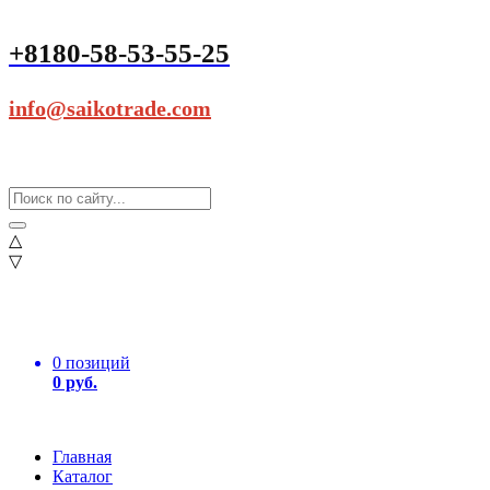
+8180-58-53-55-25
info@saikotrade.com
△
▽
0 позиций
0 руб.
Главная
Каталог