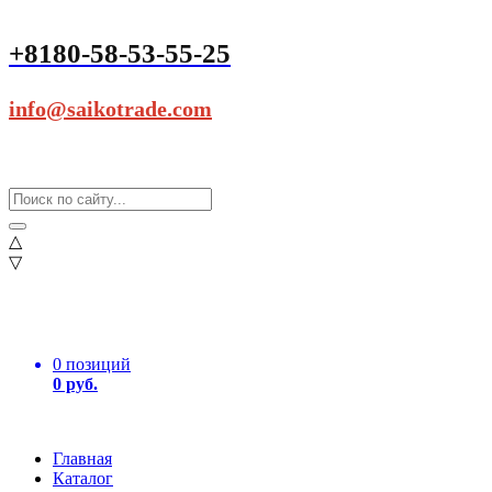
+8180-58-53-55-25
info@saikotrade.com
△
▽
0 позиций
0 руб.
Главная
Каталог