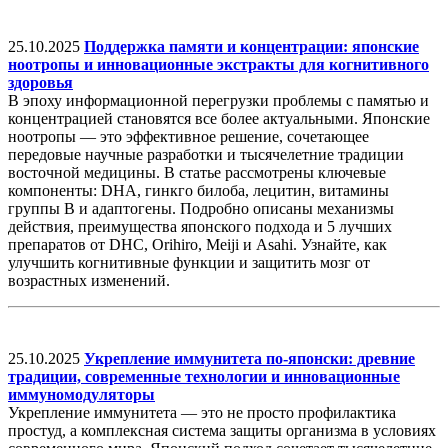
25.10.2025
Поддержка памяти и концентрации: японские
ноотропы и инновационные экстракты для когнитивного
здоровья
В эпоху информационной перегрузки проблемы с памятью и
концентрацией становятся все более актуальными. Японские
ноотропы — это эффективное решение, сочетающее
передовые научные разработки и тысячелетние традиции
восточной медицины. В статье рассмотрены ключевые
компоненты: DHA, гинкго билоба, лецитин, витамины
группы B и адаптогены. Подробно описаны механизмы
действия, преимущества японского подхода и 5 лучших
препаратов от DHC, Orihiro, Meiji и Asahi. Узнайте, как
улучшить когнитивные функции и защитить мозг от
возрастных изменений.
25.10.2025
Укрепление иммунитета по-японски: древние
традиции, современные технологии и инновационные
иммуномодуляторы
Укрепление иммунитета — это не просто профилактика
простуд, а комплексная система защиты организма в условиях