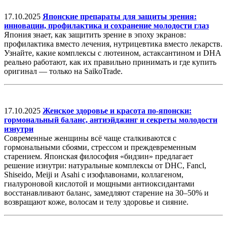
17.10.2025
Японские препараты для защиты зрения:
инновации, профилактика и сохранение молодости глаз
Япония знает, как защитить зрение в эпоху экранов:
профилактика вместо лечения, нутрицевтика вместо лекарств.
Узнайте, какие комплексы с лютеином, астаксантином и DHA
реально работают, как их правильно принимать и где купить
оригинал — только на SaikoTrade.
17.10.2025
Женское здоровье и красота по-японски:
гормональный баланс, антиэйджинг и секреты молодости
изнутри
Современные женщины всё чаще сталкиваются с
гормональными сбоями, стрессом и преждевременным
старением. Японская философия «бидзин» предлагает
решение изнутри: натуральные комплексы от DHC, Fancl,
Shiseido, Meiji и Asahi с изофлавонами, коллагеном,
гиалуроновой кислотой и мощными антиоксидантами
восстанавливают баланс, замедляют старение на 30–50% и
возвращают коже, волосам и телу здоровье и сияние.