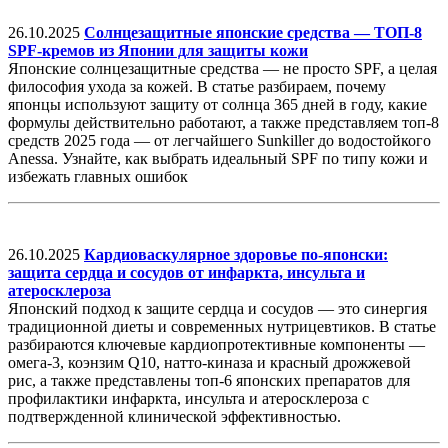
26.10.2025
Солнцезащитные японские средства — ТОП-8
SPF-кремов из Японии для защиты кожи
Японские солнцезащитные средства — не просто SPF, а целая
философия ухода за кожей. В статье разбираем, почему
японцы используют защиту от солнца 365 дней в году, какие
формулы действительно работают, а также представляем топ-8
средств 2025 года — от легчайшего Sunkiller до водостойкого
Anessa. Узнайте, как выбрать идеальный SPF по типу кожи и
избежать главных ошибок
26.10.2025
Кардиоваскулярное здоровье по-японски:
защита сердца и сосудов от инфаркта, инсульта и
атеросклероза
Японский подход к защите сердца и сосудов — это синергия
традиционной диеты и современных нутрицевтиков. В статье
разбираются ключевые кардиопротективные компоненты —
омега-3, коэнзим Q10, натто-киназа и красный дрожжевой
рис, а также представлены топ-6 японских препаратов для
профилактики инфаркта, инсульта и атеросклероза с
подтвержденной клинической эффективностью.