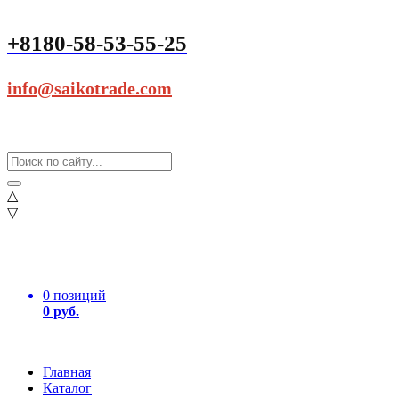
+8180-58-53-55-25
info@saikotrade.com
△
▽
0 позиций
0 руб.
Главная
Каталог