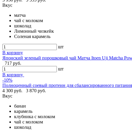
Вкус
матча
чай с молоком
шоколад
Лимонный чизкейк
Соленая карамель
шт
В корзину
Японский зеленый порошковый чай Матча Itoen Uji Matcha Pow
717 руб.
шт
В корзину
-10%
Полноценный соевый протеин для сбалансированного питания -
4 300 руб.
3 870 руб.
Вкус
банан
карамель
клубника с молоком
чай с молоком
шоколад