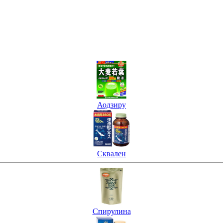
Аодзиру
Сквален
Спирулина