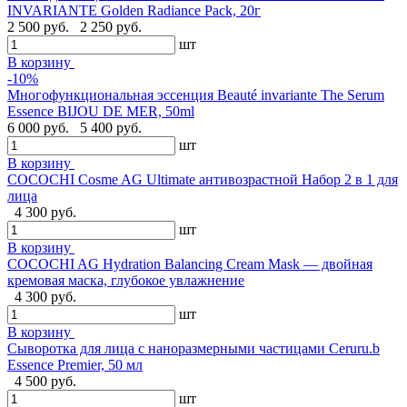
INVARIANTE Golden Radiance Pack, 20г
2 500 руб.
2 250 руб.
шт
В корзину
-10%
Многофункциональная эссенция Beauté invariante The Serum
Essence BIJOU DE MER, 50ml
6 000 руб.
5 400 руб.
шт
В корзину
COCOCHI Cosme AG Ultimate антивозрастной Набор 2 в 1 для
лица
4 300 руб.
шт
В корзину
COCOCHI AG Hydration Balancing Cream Mask — двойная
кремовая маска, глубокое увлажнение
4 300 руб.
шт
В корзину
Сыворотка для лица с наноразмерными частицами Ceruru.b
Essence Premier, 50 мл
4 500 руб.
шт