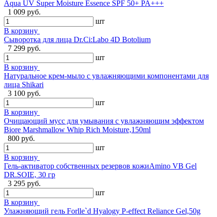
Aqua UV Super Moisture Essence SPF 50+ PA+++
1 009 руб.
шт
В корзину
Сыворотка для лица Dr.Ci:Labo 4D Botolium
7 299 руб.
шт
В корзину
Натуральное крем-мыло с увлажняющими компонентами для
лица Shikari
3 100 руб.
шт
В корзину
Очищающий мусс для умывания с увлажняющим эффектом
Biore Marshmallow Whip Rich Moisture,150ml
800 руб.
шт
В корзину
Гель-активатор собственных резервов кожиAmino VB Gel
DR.SOIE, 30 гр
3 295 руб.
шт
В корзину
Улажняющий гель Forlle`d Hyalogy P-effect Reliance Gel,50g