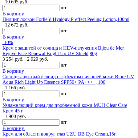
10 695 руб.
шт
В корзину
Пилинг лосьон Forlle`d Hyalogy P-effect Peeling Lotion,100ml
12 672 руб.
шт
В корзину
-10%
Крем с защитой от солнца и HEV-излучения Bijou de Mer
Rejuve Face Renewal Bright Up UV Shield,80g
3 254 руб.
2 929 руб.
шт
В корзину
Солнцезащитный флюид с эффектом сияюшей кожи Biore UV
Aqua Rich Light Up Essence SPF50+ PA++++, 100
1 166 руб.
шт
В корзину
Увлажняющий крем для проблемной кожи MUJI Clear Care
Крем 45 г
1 900 руб.
шт
В корзину
Крем для области вокруг глаз UZU BB Eye Cream,15г.