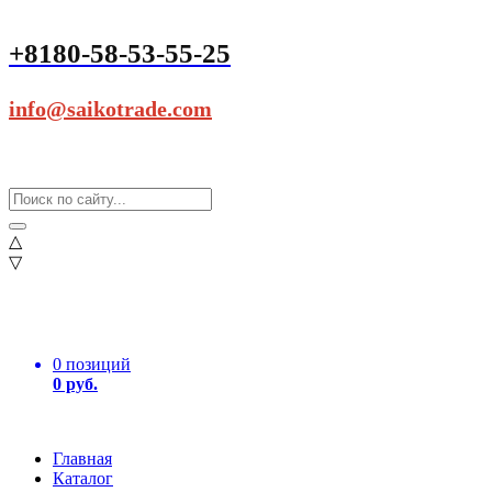
+8180-58-53-55-25
info@saikotrade.com
△
▽
0 позиций
0 руб.
Главная
Каталог