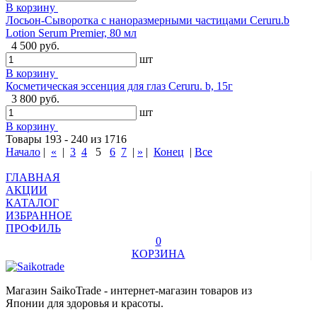
В корзину
Лосьон-Сыворотка с наноразмерными частицами Ceruru.b
Lotion Serum Premier, 80 мл
4 500 руб.
шт
В корзину
Косметическая эссенция для глаз Ceruru. b, 15г
3 800 руб.
шт
В корзину
Товары 193 - 240 из 1716
Начало
|
«
|
3
4
5
6
7
|
»
|
Конец
|
Все
ГЛАВНАЯ
АКЦИИ
КАТАЛОГ
ИЗБРАННОЕ
ПРОФИЛЬ
0
КОРЗИНА
Магазин SaikoTrade - интернет-магазин товаров из
Японии для здоровья и красоты.