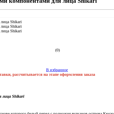
и компонентами для лица Shikari
(0)
В избранное
тавки, рассчитывается на этапе оформления заказа
лица Shikari
нове которого белый пепел с подножия вулканов острова Кюсю