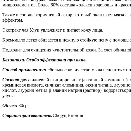
микроэлементов. Более 60% состава - элексир здоровья и красо
Также в составе коричневый сахар, который оказывает мягкое 
эффектом.
Экстракт чая Улун увлажняет и питает кожу лица.
Крем-мыло легко сбивается в нежную стойкую пену с помощью с
Подходит для очищения чувствительной кожи. За счет обильно
Без запаха. Особо эффективна при акне.
Способ применения:
небольшое количество мыла вспенить с п
Состав:
двухкалиевый глицирризинат (активный компонент), о
кремниевая кислота, силикат алюминия, оксид титана, лаурино
кислот, лауроил метил-β-аланин натрия (раствор), водораствори
улун.
Объем:
80гр
Страна-производитель:
Chojyu,Япония