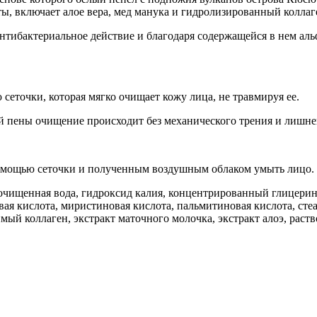
ты, включает алое вера, мед манука и гидролизированный коллаг
антибактериальное действие и благодаря содержащейся в нем ал
еточки, которая мягко очищает кожу лица, не травмируя ее.
й пены очищение происходит без механического трения и лишне
омощью сеточки и полученным воздушным облаком умыть лицо. Ис
чищенная вода, гидроксид калия, концентрированный глицерин,
вая кислота, миристиновая кислота, пальмитиновая кислота, ст
мый коллаген, экстракт маточного молочка, экстракт алоэ, раств