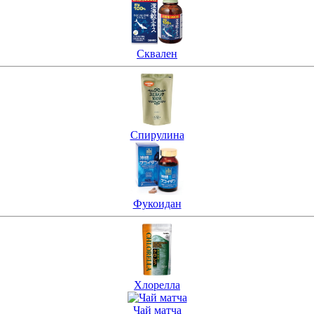
Сквален
Спирулина
Фукоидан
Хлорелла
Чай матча