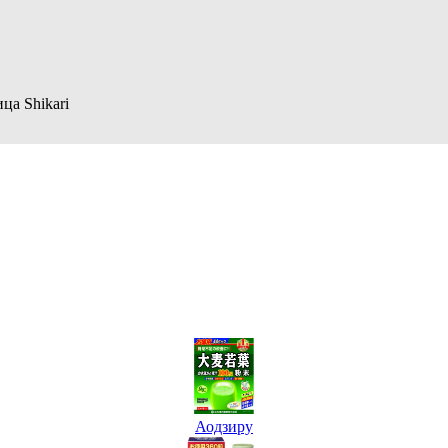
а Shikari
Аодзиру