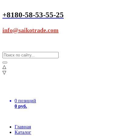
+8180-58-53-55-25
info@saikotrade.com
△
▽
0 позиций
0 руб.
Главная
Каталог