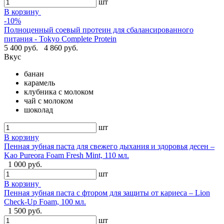
шт
В корзину
-10%
Полноценный соевый протеин для сбалансированного
питания - Tokyo Complete Protein
5 400 руб.
4 860 руб.
Вкус
банан
карамель
клубника с молоком
чай с молоком
шоколад
шт
В корзину
Пенная зубная паста для свежего дыхания и здоровья десен –
Kao Pureora Foam Fresh Mint, 110 мл.
1 000 руб.
шт
В корзину
Пенная зубная паста с фтором для защиты от кариеса – Lion
Check-Up Foam, 100 мл.
1 500 руб.
шт