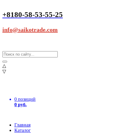
+8180-58-53-55-25
info@saikotrade.com
△
▽
0 позиций
0 руб.
Главная
Каталог