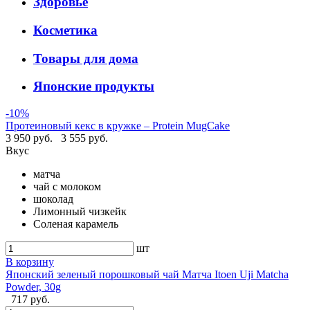
Здоровье
Косметика
Товары для дома
Японские продукты
-10%
Протеиновый кекс в кружке – Protein MugCake
3 950 руб.
3 555 руб.
Вкус
матча
чай с молоком
шоколад
Лимонный чизкейк
Соленая карамель
шт
В корзину
Японский зеленый порошковый чай Матча Itoen Uji Matcha
Powder, 30g
717 руб.