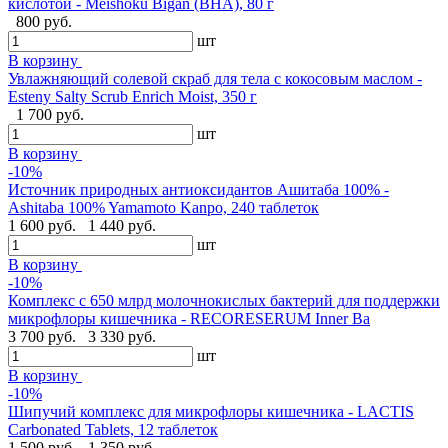
кислотой - Meishoku Bigan (BHA), 80 г
800 руб.
шт
В корзину
Увлажняющий солевой скраб для тела с кокосовым маслом -
Esteny Salty Scrub Enrich Moist, 350 г
1 700 руб.
шт
В корзину
-10%
Источник природных антиоксидантов Ашитаба 100% -
Ashitaba 100% Yamamoto Kanpo, 240 таблеток
1 600 руб.
1 440 руб.
шт
В корзину
-10%
Комплекс с 650 млрд молочнокислых бактерий для поддержки
микрофлоры кишечника - RECORESERUM Inner Ba
3 700 руб.
3 330 руб.
шт
В корзину
-10%
Шипучий комплекс для микрофлоры кишечника - LACTIS
Carbonated Tablets, 12 таблеток
1 500 руб.
1 350 руб.