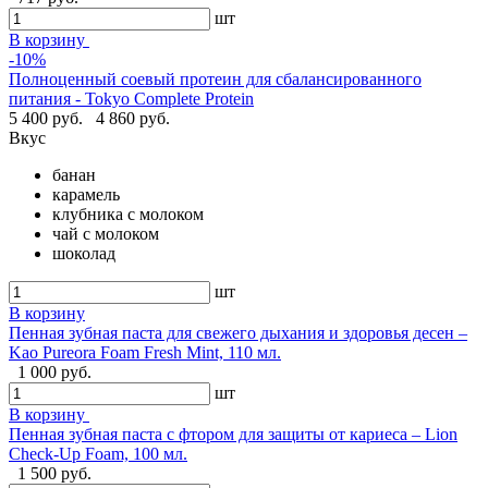
шт
В корзину
-10%
Полноценный соевый протеин для сбалансированного
питания - Tokyo Complete Protein
5 400 руб.
4 860 руб.
Вкус
банан
карамель
клубника с молоком
чай с молоком
шоколад
шт
В корзину
Пенная зубная паста для свежего дыхания и здоровья десен –
Kao Pureora Foam Fresh Mint, 110 мл.
1 000 руб.
шт
В корзину
Пенная зубная паста с фтором для защиты от кариеса – Lion
Check-Up Foam, 100 мл.
1 500 руб.