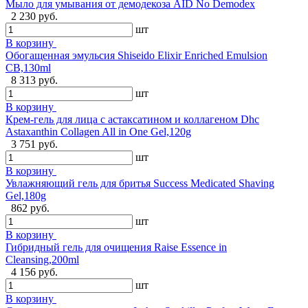
Мыло для умывания от демодекоза AID No Demodex
2 230 руб.
шт
В корзину
Обогащенная эмульсия Shiseido Elixir Enriched Emulsion
CB,130ml
8 313 руб.
шт
В корзину
Крем-гель для лица с астаксатином и коллагеном Dhc
Astaxanthin Collagen All in One Gel,120g
3 751 руб.
шт
В корзину
Увлажняющий гель для бритья Success Medicated Shaving
Gel,180g
862 руб.
шт
В корзину
Гибридный гель для очищения Raise Essence in
Cleansing,200ml
4 156 руб.
шт
В корзину