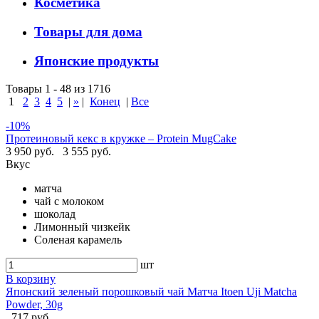
Косметика
Товары для дома
Японские продукты
Товары 1 - 48 из 1716
1
2
3
4
5
|
»
|
Конец
|
Все
-10%
Протеиновый кекс в кружке – Protein MugCake
3 950 руб.
3 555 руб.
Вкус
матча
чай с молоком
шоколад
Лимонный чизкейк
Соленая карамель
шт
В корзину
Японский зеленый порошковый чай Матча Itoen Uji Matcha
Powder, 30g
717 руб.