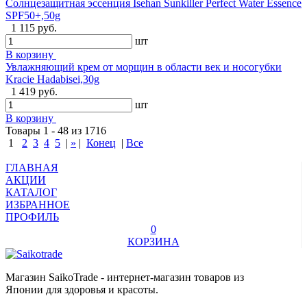
Солнцезащитная эссенция Isehan Sunkiller Perfect Water Essence
SPF50+,50g
1 115 руб.
шт
В корзину
Увлажняющий крем от морщин в области век и носогубки
Kracie Hadabisei,30g
1 419 руб.
шт
В корзину
Товары 1 - 48 из 1716
1
2
3
4
5
|
»
|
Конец
|
Все
ГЛАВНАЯ
АКЦИИ
КАТАЛОГ
ИЗБРАННОЕ
ПРОФИЛЬ
0
КОРЗИНА
Магазин SaikoTrade - интернет-магазин товаров из
Японии для здоровья и красоты.