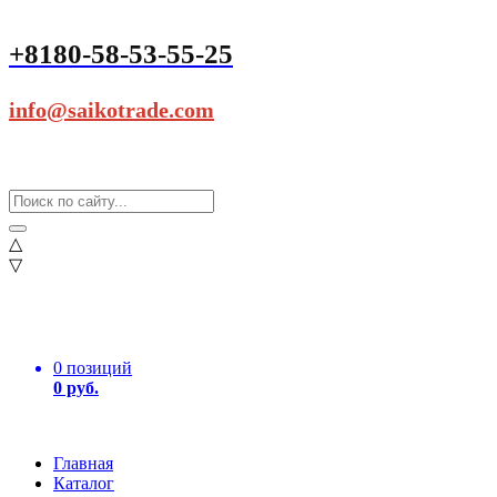
+8180-58-53-55-25
info@saikotrade.com
△
▽
0 позиций
0 руб.
Главная
Каталог