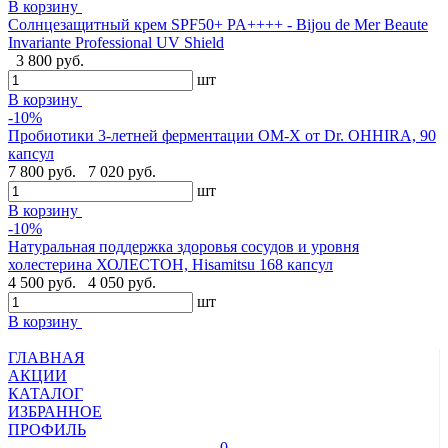
В корзину
Cолнцезащитный крем SPF50+ PA++++ - Bijou de Mer Beaute
Invariante Professional UV Shield
3 800 руб.
шт
В корзину
-10%
Пробиотики 3-летней ферментации OM-X от Dr. OHHIRA, 90
капсул
7 800 руб.
7 020 руб.
шт
В корзину
-10%
Натуральная поддержка здоровья сосудов и уровня
холестерина ХОЛЕСТОН, Hisamitsu 168 капсул
4 500 руб.
4 050 руб.
шт
В корзину
ГЛАВНАЯ
АКЦИИ
КАТАЛОГ
ИЗБРАННОЕ
ПРОФИЛЬ
0