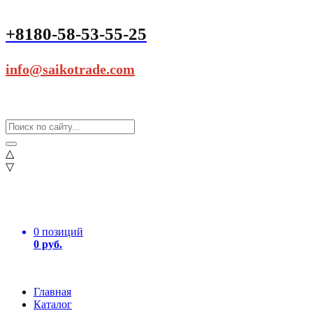
+8180-58-53-55-25
info@saikotrade.com
△
▽
0 позиций
0 руб.
Главная
Каталог