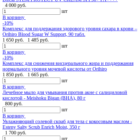
4 000 руб.
шт
В корзину
-10%
Комплекс для поддержания здорового уровня сахара в крови –
Orihiro Blood Sugar W Support, 90 табл.
1 650 руб.
1 485 руб.
шт
В корзину
-10%
Комплекс для снижения висцерального жира и поддержания
нормального уровня мочевой кислоты от Orihiro
1 850 руб.
1 665 руб.
шт
В корзину
Лечебное мыло для умывания против акне с салициловой
кислотой - Meishoku Bigan (BHA), 80 г
800 руб.
шт
В корзину
Увлажняющий солевой скраб для тела с кокосовым маслом -
Esteny Salty Scrub Enrich Moist, 350 г
1 700 руб.
шт