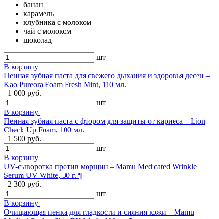
банан
карамель
клубника с молоком
чай с молоком
шоколад
шт
В корзину
Пенная зубная паста для свежего дыхания и здоровья десен –
Kao Pureora Foam Fresh Mint, 110 мл.
1 000 руб.
шт
В корзину
Пенная зубная паста с фтором для защиты от кариеса – Lion
Check-Up Foam, 100 мл.
1 500 руб.
шт
В корзину
UV-сыворотка против морщин – Mamu Medicated Wrinkle
Serum UV White, 30 г. ¶
2 300 руб.
шт
В корзину
Очищающая пенка для гладкости и сияния кожи – Mamu